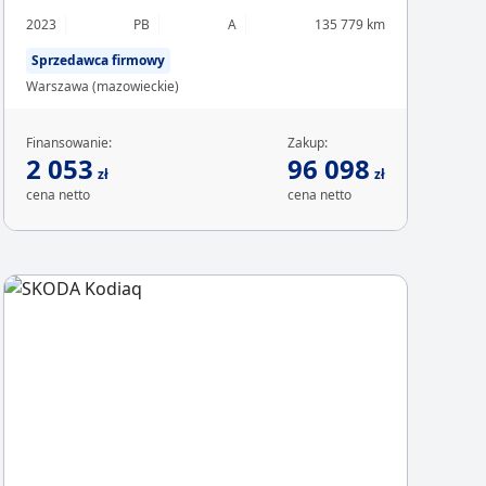
2023
PB
A
135 779 km
Sprzedawca firmowy
Warszawa (mazowieckie)
Finansowanie:
Zakup:
2 053
96 098
zł
zł
cena netto
cena netto
Chcesz z
Sp