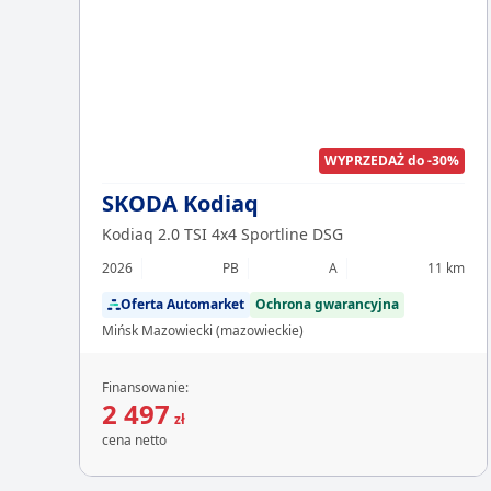
WYPRZEDAŻ do -30%
SKODA Kodiaq
Kodiaq 2.0 TSI 4x4 Sportline DSG
2026
PB
A
11 km
Oferta Automarket
Ochrona gwarancyjna
Mińsk Mazowiecki (mazowieckie)
Finansowanie:
2 497
zł
cena netto