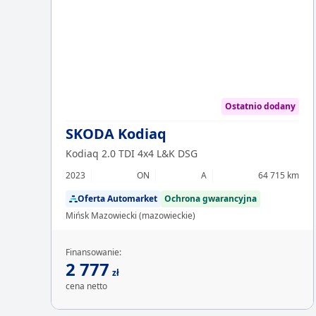
Ostatnio dodany
SKODA Kodiaq
Kodiaq 2.0 TDI 4x4 L&K DSG
2023
ON
A
64 715 km
Oferta Automarket
Ochrona gwarancyjna
Mińsk Mazowiecki (mazowieckie)
Finansowanie:
2 777
zł
cena netto