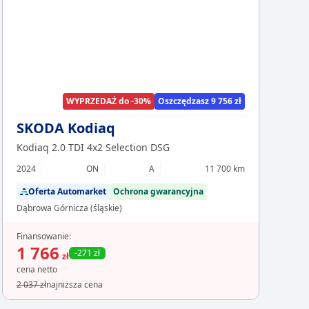
Chcesz z
Sp
WYPRZEDAŻ do -30%
Oszczędzasz 9 756 zł
SKODA Kodiaq
Kodiaq 2.0 TDI 4x2 Selection DSG
2024
ON
A
11 700 km
Oferta Automarket
Ochrona gwarancyjna
Dąbrowa Górnicza (śląskie)
Finansowanie:
1 766
-271 zł
zł
cena netto
2 037 zł
najniższa cena