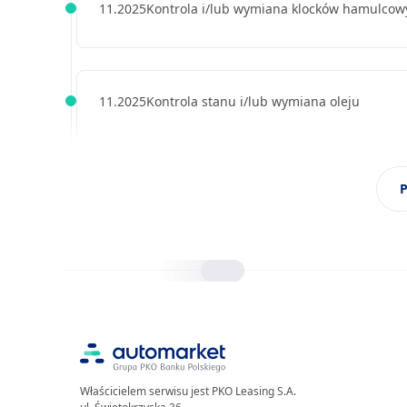
11.2025
Kontrola i/lub wymiana klocków hamulcow
11.2025
Kontrola stanu i/lub wymiana oleju
P
07.2025
Przegląd pojazdu zgodnie z harmonograme
hamulcowego, Kontrola i/lub wymiana kloc
10.2024
Kontrola stanu i/lub wymiana oleju
Właścicielem serwisu jest PKO Leasing S.A.