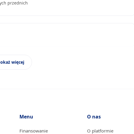
ych przednich
okaż więcej
m producenta, Kontrola i/lub uzupełnienie płynu
ków hamulcowych tylnych, Dezynfekcja klimatyzacji
Menu
O nas
Finansowanie
O platformie