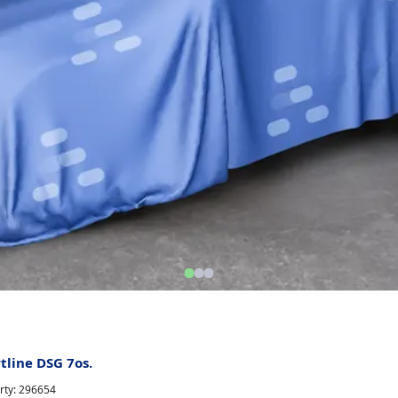
tline DSG 7os.
rty: 296654