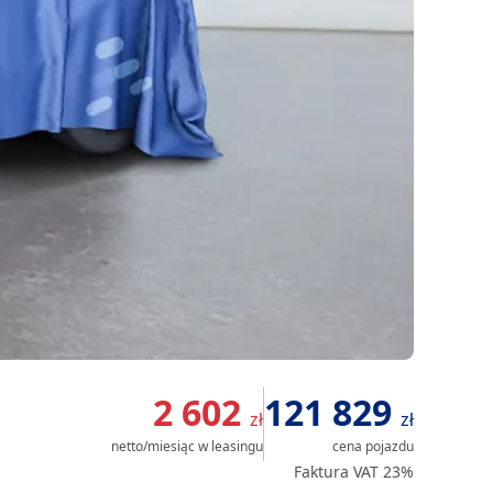
2 602
121 829
zł
zł
netto/miesiąc
w leasingu
cena pojazdu
Faktura VAT 23%