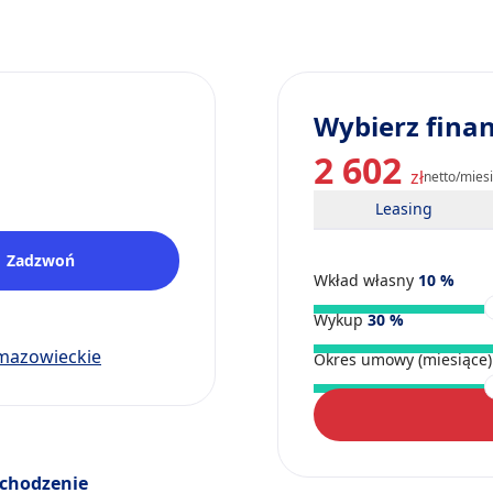
Wybierz fina
2 602
zł
netto/mies
Leasing
Zadzwoń
Wkład własny
10
%
Wykup
30
%
mazowieckie
Okres umowy (miesiące
chodzenie