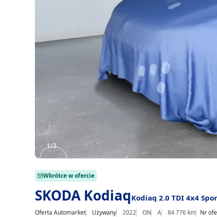
1/3
Item
1
Wkrótce w ofercie
of
SKODA Kodiaq
Kodiaq 2.0 TDI 4x4 Spor
3
Oferta Automarket
Używany
2022
ON
A
84 776 km
Nr ofe