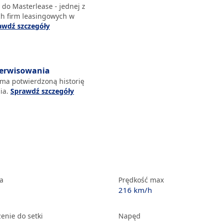
 do Masterlease - jednej z
ch firm leasingowych w
awdź szczegóły
serwisowania
 ma potwierdzoną historię
ia.
Sprawdź szczegóły
ka
Prędkość max
216 km/h
enie do setki
Napęd