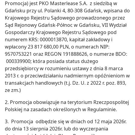
Promocja) jest PKO Masterlease S.A. z siedzibą w
Gdańsku przy ul. Polanki 4, 80-308 Gdańsk, wpisana do
Krajowego Rejestru Sądowego prowadzonego przez
Sąd Rejonowy Gdańsk-Północ w Gdańsku, VII Wydział
Gospodarczy Krajowego Rejestru Sądowego pod
numerem KRS: 0000013870, kapitał zakładowy i
wpłacony 23 817 680,00 PLN, o numerach NIP:
9570753221 oraz REGON 191888626, o numerze BDO:
000339900; która posiada status dużego
przedsiębiorcy w rozumieniu ustawy z dnia 8 marca
2013 r. o przeciwdziałaniu nadmiernym opóźnieniom w
transakcjach handlowych (t.j. Dz. U. z 2022 r. poz. 893,
ze zm.)
2. Promocja obowiązuje na terytorium Rzeczpospolitej
Polskiej na zasadach określonych w Regulaminie.
3. Promocja odbędzie się w dniach od 12 maja 2026r.
do dnia 13 sierpnia 2026r. lub do wyczerpania