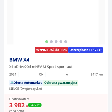
WYPRZEDAŻ do -30%
Oszczędzasz 17 172 zł
BMW X4
X4 xDrive20d mHEV M Sport sport-aut
2024
ON
A
9417 km
Oferta Automarket
Ochrona gwarancyjna
KIELCE (świętokrzyskie)
Finansowanie:
3 982
-477 zł
zł
cena netto