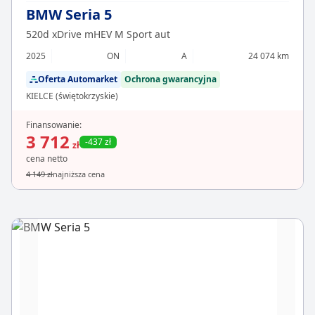
BMW Seria 5
520d xDrive mHEV M Sport aut
2025
ON
A
24 074 km
Oferta Automarket
Ochrona gwarancyjna
KIELCE (świętokrzyskie)
Finansowanie:
3 712
-437 zł
zł
cena netto
4 149 zł
najniższa cena