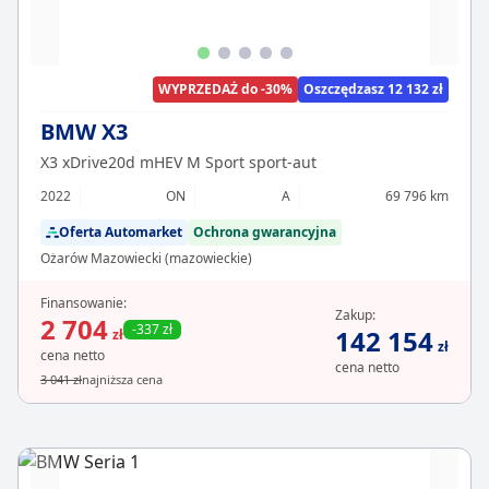
WYPRZEDAŻ do -30%
Oszczędzasz 12 132 zł
BMW X3
X3 xDrive20d mHEV M Sport sport-aut
2022
ON
A
69 796 km
Oferta Automarket
Ochrona gwarancyjna
Ożarów Mazowiecki (mazowieckie)
Finansowanie:
Zakup:
2 704
-337 zł
142 154
zł
zł
cena netto
cena netto
3 041 zł
najniższa cena