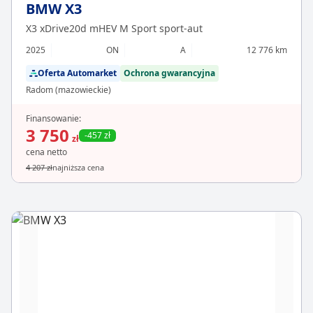
BMW X3
X3 xDrive20d mHEV M Sport sport-aut
2025
ON
A
12 776 km
Oferta Automarket
Ochrona gwarancyjna
Radom (mazowieckie)
Finansowanie:
3 750
-457 zł
zł
cena netto
4 207 zł
najniższa cena