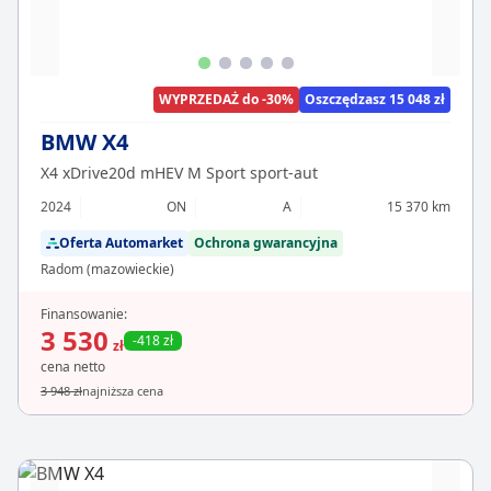
WYPRZEDAŻ do -30%
Oszczędzasz 15 048 zł
BMW X4
X4 xDrive20d mHEV M Sport sport-aut
2024
ON
A
15 370 km
Oferta Automarket
Ochrona gwarancyjna
Radom (mazowieckie)
Finansowanie:
3 530
-418 zł
zł
cena netto
3 948 zł
najniższa cena