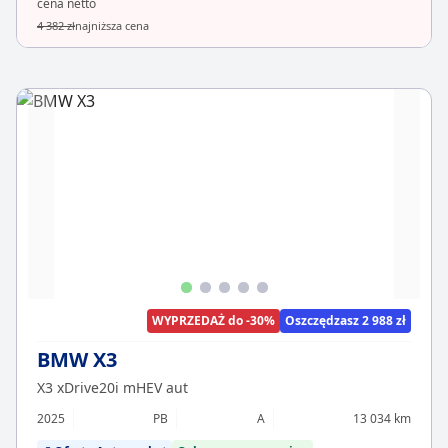
cena netto
4 382 zł
najniższa cena
WYPRZEDAŻ do -30%
Oszczędzasz 2 988 zł
BMW X3
X3 xDrive20i mHEV aut
2025
PB
A
13 034 km