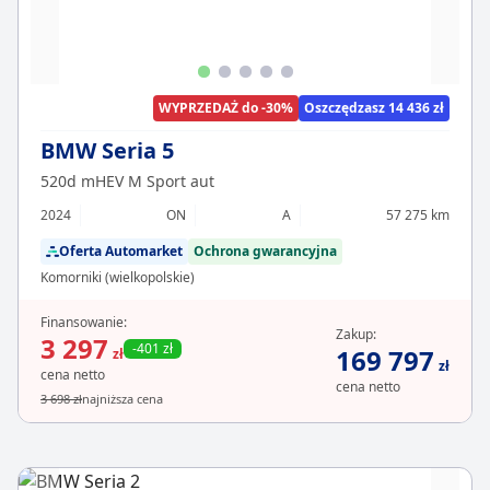
WYPRZEDAŻ do -30%
Oszczędzasz 14 436 zł
BMW Seria 5
520d mHEV M Sport aut
2024
ON
A
57 275 km
Oferta Automarket
Ochrona gwarancyjna
Komorniki (wielkopolskie)
Finansowanie:
Zakup:
3 297
-401 zł
169 797
zł
zł
cena netto
cena netto
3 698 zł
najniższa cena