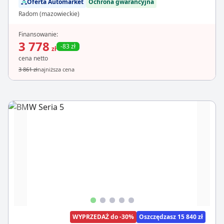
Oferta Automarket
Ochrona gwarancyjna
Radom (mazowieckie)
Finansowanie:
3 778
-83 zł
zł
cena netto
3 861 zł
najniższa cena
WYPRZEDAŻ do -30%
Oszczędzasz 15 840 zł