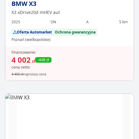
BMW X3
X3 xDrive20d mHEV aut
2025
ON
A
5 km
Oferta Automarket
Ochrona gwarancyjna
Poznań (wielkopolskie)
Finansowanie:
4 002
-448 zł
zł
cena netto
4 450 zł
najniższa cena