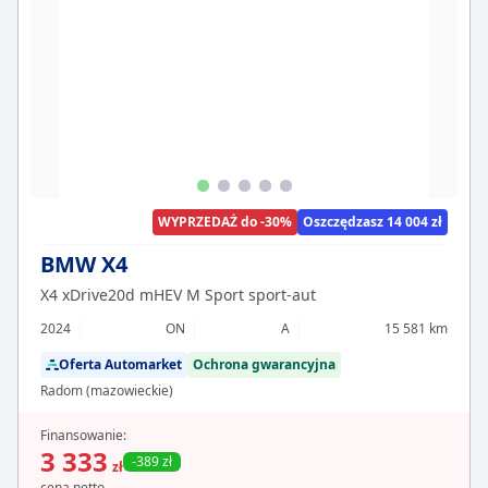
WYPRZEDAŻ do -30%
Oszczędzasz 14 004 zł
BMW X4
X4 xDrive20d mHEV M Sport sport-aut
2024
ON
A
15 581 km
Oferta Automarket
Ochrona gwarancyjna
Radom (mazowieckie)
Finansowanie:
3 333
-389 zł
zł
cena netto