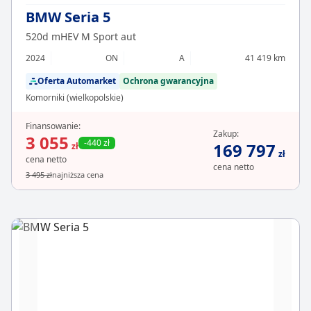
BMW Seria 5
520d mHEV M Sport aut
2024
ON
A
41 419 km
Oferta Automarket
Ochrona gwarancyjna
Komorniki (wielkopolskie)
Finansowanie:
Zakup:
3 055
-440 zł
169 797
zł
zł
cena netto
cena netto
3 495 zł
najniższa cena