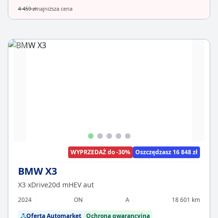
4 459 zł
najniższa cena
WYPRZEDAŻ do -30%
Oszczędzasz 16 848 zł
BMW X3
X3 xDrive20d mHEV aut
2024
ON
A
18 601 km
Oferta Automarket
Ochrona gwarancyjna