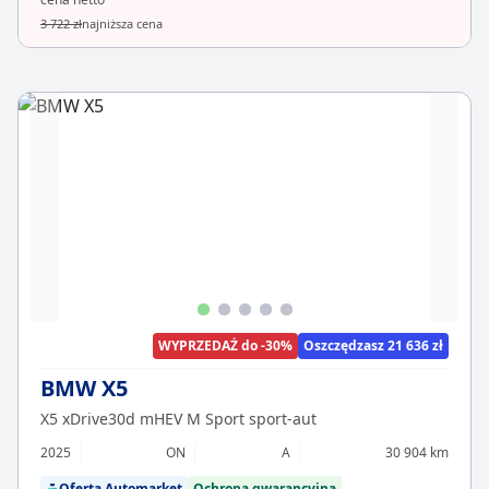
3 722 zł
najniższa cena
WYPRZEDAŻ do -30%
Oszczędzasz 21 636 zł
BMW X5
X5 xDrive30d mHEV M Sport sport-aut
2025
ON
A
30 904 km
Oferta Automarket
Ochrona gwarancyjna