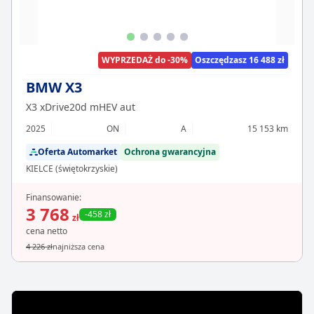
WYPRZEDAŻ do -30%
Oszczędzasz 16 488 zł
BMW X3
X3 xDrive20d mHEV aut
2025
ON
A
15 153 km
Oferta Automarket
Ochrona gwarancyjna
KIELCE (świętokrzyskie)
Finansowanie:
3 768
-458 zł
zł
cena netto
4 226 zł
najniższa cena