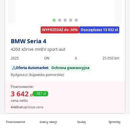
WYPRZEDAŻ do -30%
Oszczędzasz 13 932 zł
BMW Seria 4
420d xDrive mHEV sport-aut
2025
ON
A
25 050 km
Oferta Automarket
Ochrona gwarancyjna
Bydgoszcz (kujawsko-pomorskie)
Finansowanie:
3 642
-387 zł
zł
cena netto
4 029 zł
najniższa cena
Finansowanie
Łowcy okazji
Szukaj
Sprzedaj