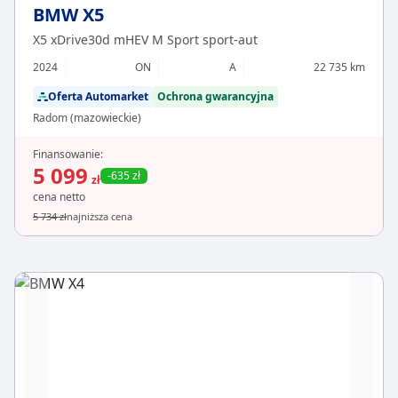
BMW X5
X5 xDrive30d mHEV M Sport sport-aut
2024
ON
A
22 735 km
Oferta Automarket
Ochrona gwarancyjna
Radom (mazowieckie)
Finansowanie:
5 099
-635 zł
zł
cena netto
5 734 zł
najniższa cena