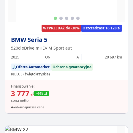
WYPRZEDAŻ do -30%
Oszczędzasz 16 128 zł
BMW Seria 5
520d xDrive mHEV M Sport aut
2025
ON
A
20 697 km
Oferta Automarket
Ochrona gwarancyjna
KIELCE (świętokrzyskie)
Finansowanie:
3 777
-448 zł
zł
cena netto
4 225 zł
najniższa cena