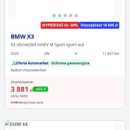
WYPRZEDAŻ do -30%
Oszczędzasz 16 848 zł
BMW X3
X3 xDrive20d mHEV M Sport sport-aut
2025
ON
A
11 807 km
Oferta Automarket
Ochrona gwarancyjna
Radom (mazowieckie)
Finansowanie:
3 881
-468 zł
zł
cena netto
4 349 zł
najniższa cena