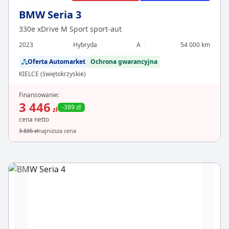
BMW Seria 3
330e xDrive M Sport sport-aut
2023
Hybryda
A
54 000 km
Oferta Automarket
Ochrona gwarancyjna
KIELCE (świętokrzyskie)
Finansowanie:
3 446
-389 zł
zł
cena netto
3 835 zł
najniższa cena