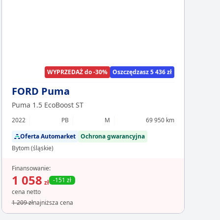
Chcesz z
Sp
WYPRZEDAŻ do -30%
Oszczędzasz 5 436 zł
FORD Puma
Puma 1.5 EcoBoost ST
2022
PB
M
69 950 km
Oferta Automarket
Ochrona gwarancyjna
Bytom (śląskie)
Finansowanie:
1 058
-151 zł
zł
cena netto
1 209 zł
najniższa cena