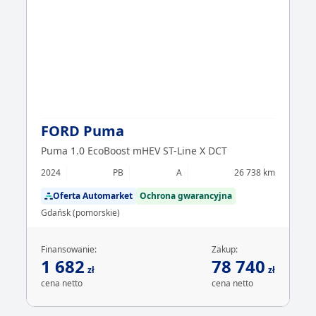
FORD Puma
Puma 1.0 EcoBoost mHEV ST-Line X DCT
2024
PB
A
26 738 km
Oferta Automarket
Ochrona gwarancyjna
Gdańsk (pomorskie)
Finansowanie:
Zakup:
1 682
78 740
zł
zł
cena netto
cena netto