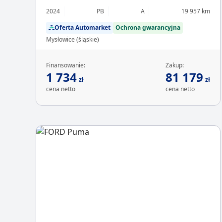
2024
PB
A
19 957 km
Oferta Automarket
Ochrona gwarancyjna
Mysłowice (śląskie)
Finansowanie:
Zakup:
1 734
81 179
zł
zł
cena netto
cena netto