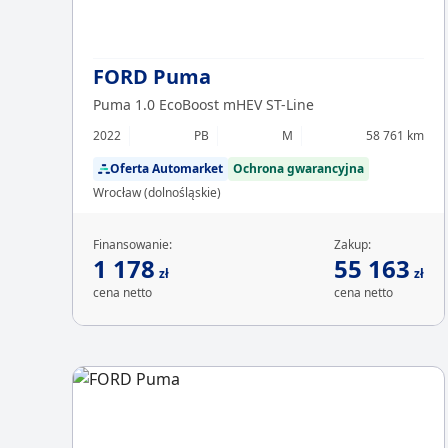
FORD Puma
Puma 1.0 EcoBoost mHEV ST-Line
2022
PB
M
58 761 km
Oferta Automarket
Ochrona gwarancyjna
Wrocław (dolnośląskie)
Finansowanie:
Zakup:
1 178
55 163
zł
zł
cena netto
cena netto