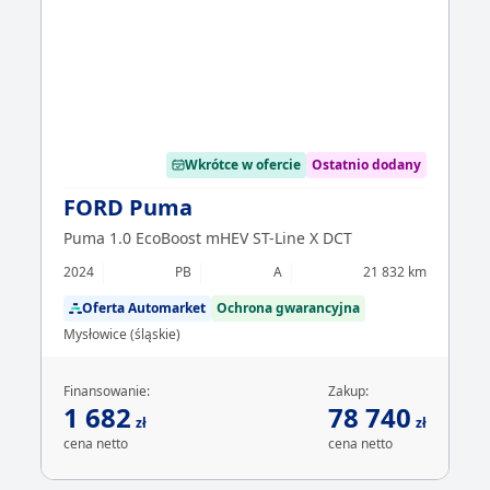
Wkrótce w ofercie
Ostatnio dodany
FORD Puma
Puma 1.0 EcoBoost mHEV ST-Line X DCT
2024
PB
A
21 832 km
Oferta Automarket
Ochrona gwarancyjna
Mysłowice (śląskie)
Finansowanie:
Zakup:
1 682
78 740
zł
zł
cena netto
cena netto