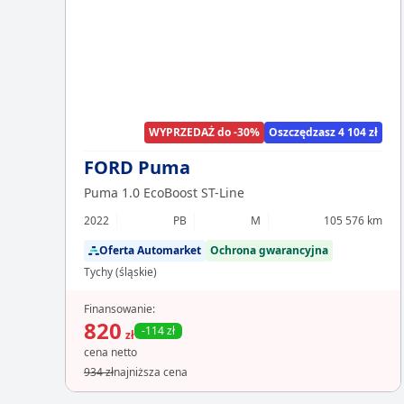
WYPRZEDAŻ do -30%
Oszczędzasz 4 104 zł
FORD Puma
Puma 1.0 EcoBoost ST-Line
2022
PB
M
105 576 km
Oferta Automarket
Ochrona gwarancyjna
Tychy (śląskie)
Finansowanie:
820
-114 zł
zł
cena netto
934 zł
najniższa cena