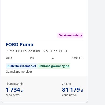
Chcesz z
Sp
Ostatnio dodany
FORD Puma
Puma 1.0 EcoBoost mHEV ST-Line X DCT
2024
PB
A
5498 km
Oferta Automarket
Ochrona gwarancyjna
Gdańsk (pomorskie)
Finansowanie:
Zakup:
1 734
81 179
zł
zł
cena netto
cena netto