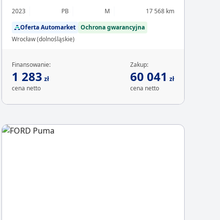
2023
PB
M
17 568 km
Oferta Automarket
Ochrona gwarancyjna
Wrocław (dolnośląskie)
Finansowanie:
Zakup:
1 283
60 041
zł
zł
cena netto
cena netto
Chcesz z
Sp