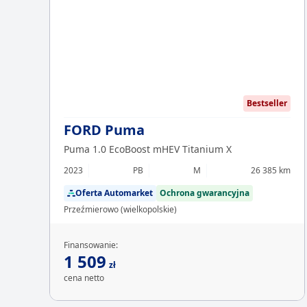
Bestseller
FORD Puma
Puma 1.0 EcoBoost mHEV Titanium X
2023
PB
M
26 385 km
Oferta Automarket
Ochrona gwarancyjna
Przeźmierowo (wielkopolskie)
Finansowanie:
1 509
zł
cena netto