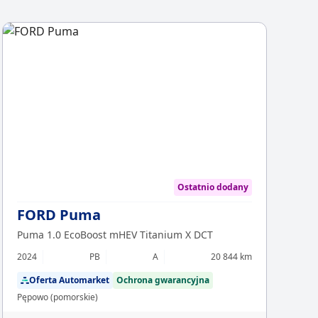
Chcesz z
Sp
Ostatnio dodany
FORD Puma
Puma 1.0 EcoBoost mHEV Titanium X DCT
2024
PB
A
20 844 km
Oferta Automarket
Ochrona gwarancyjna
Pępowo (pomorskie)