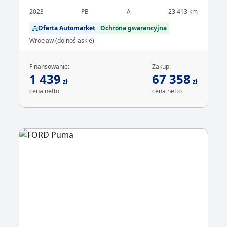
2023
PB
A
23 413 km
Oferta Automarket
Ochrona gwarancyjna
Wrocław (dolnośląskie)
Finansowanie:
Zakup:
1 439
67 358
zł
zł
cena netto
cena netto