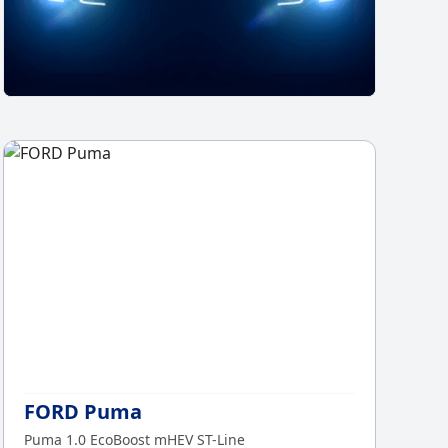
Chcesz z
Sp
FORD Puma
Puma 1.0 EcoBoost mHEV ST-Line