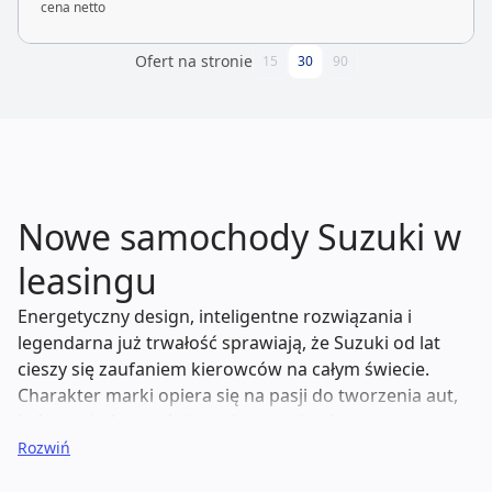
cena netto
Ofert na stronie
15
30
90
Nowe samochody Suzuki w
leasingu
Energetyczny design, inteligentne rozwiązania i
legendarna już trwałość sprawiają, że Suzuki od lat
cieszy się zaufaniem kierowców na całym świecie.
Charakter marki opiera się na pasji do tworzenia aut,
które są jednocześnie praktyczne i pełne
temperamentu. Od zwinnych modeli miejskich, przez
Rozwiń
wszechstronne SUV-y, aż po przestronne kombi –