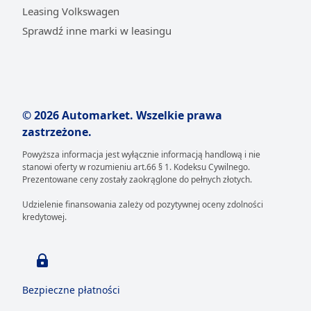
Leasing Volkswagen
●
Suzuki Swift
– dynamiczny i zwinny samochód
Sprawdź inne marki w leasingu
miejski, który zamienia każdą codzienną trasę w
ekscytujące doświadczenie. Jego kompaktowe
wymiary ułatwiają parkowanie, a nowoczesny
napęd hybrydowy zapewnia niskie zużycie
paliwa. Swift to idealny wybór dla osób, które
kochają energię miasta i cenią sobie styl
© 2026 Automarket. Wszelkie prawa
połączony z praktycznością;
zastrzeżone.
Powyższa informacja jest wyłącznie informacją handlową i nie
●
Suzuki Swace
– eleganckie i niezwykle
stanowi oferty w rozumieniu art.66 § 1. Kodeksu Cywilnego.
funkcjonalne kombi, które oferuje imponującą
Prezentowane ceny zostały zaokrąglone do pełnych złotych.
przestrzeń bagażową i wysoki komfort
Udzielenie finansowania zależy od pozytywnej oceny zdolności
podróżowania. To idealne połączenie
kredytowej.
samochodu rodzinnego i biznesowego, które
wyróżnia się stylowym designem i oszczędnym
napędem hybrydowym. Swace udowadnia, że
praktyczność może iść w parze z elegancją.
Bezpieczne płatności
Jakie są zalety leasingu nowych