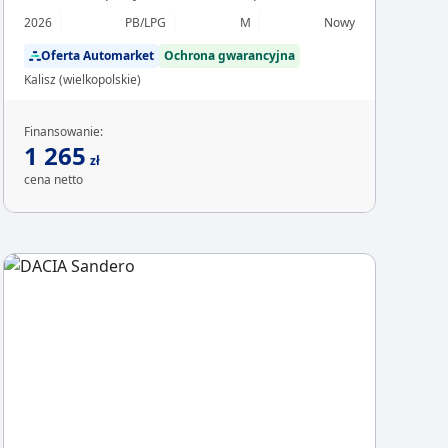
2026
PB/LPG
M
Nowy
Oferta Automarket
Ochrona gwarancyjna
Kalisz (wielkopolskie)
Finansowanie:
1 265
zł
cena netto
Chcesz z
Sp