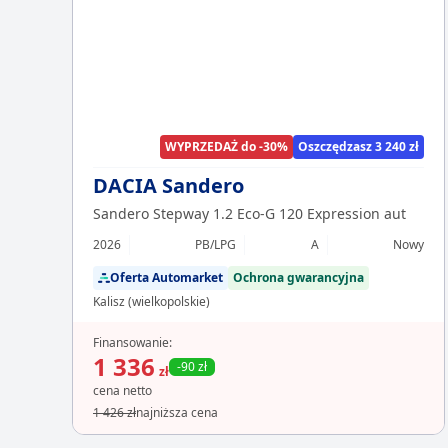
WYPRZEDAŻ do -30%
Oszczędzasz 3 240 zł
DACIA Sandero
Sandero Stepway 1.2 Eco-G 120 Expression aut
2026
PB/LPG
A
Nowy
Oferta Automarket
Ochrona gwarancyjna
Kalisz (wielkopolskie)
Finansowanie:
1 336
-90 zł
zł
cena netto
1 426 zł
najniższa cena