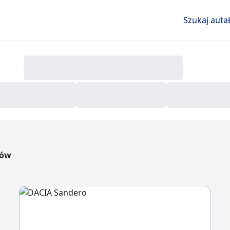
Szukaj auta
dów