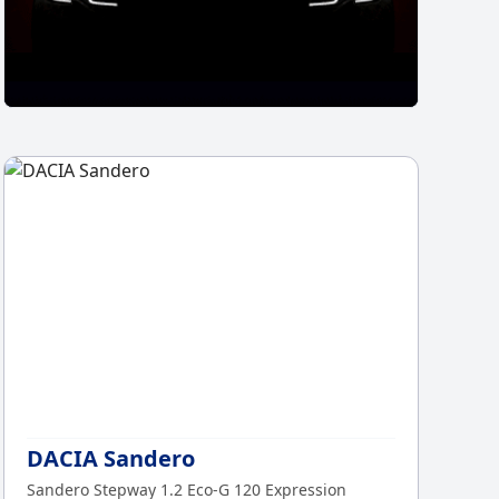
Chcesz z
Sp
DACIA Sandero
Sandero Stepway 1.2 Eco-G 120 Expression