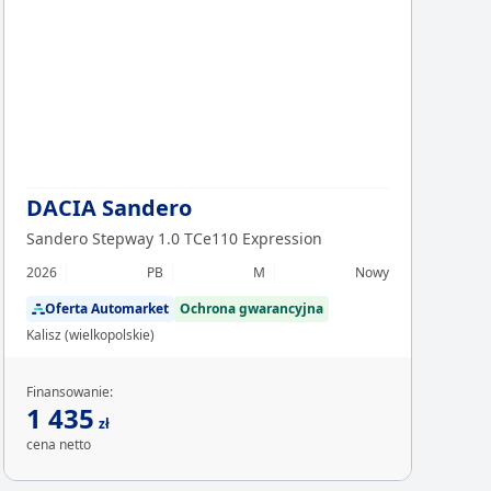
Chcesz z
Sp
DACIA Sandero
Sandero Stepway 1.0 TCe110 Expression
2026
PB
M
Nowy
Oferta Automarket
Ochrona gwarancyjna
Kalisz (wielkopolskie)
Finansowanie:
1 435
zł
cena netto