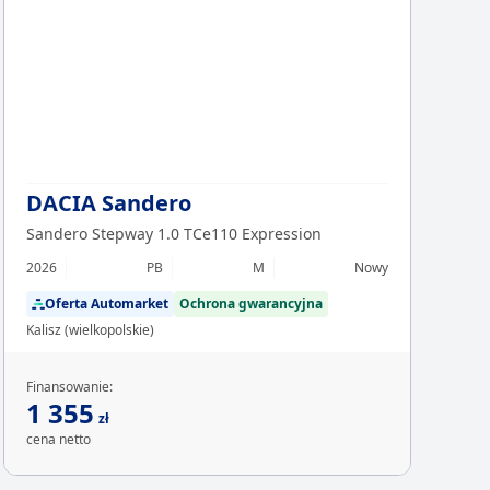
Chcesz z
Sp
DACIA Sandero
Sandero Stepway 1.0 TCe110 Expression
2026
PB
M
Nowy
Oferta Automarket
Ochrona gwarancyjna
Kalisz (wielkopolskie)
Finansowanie:
1 355
zł
cena netto