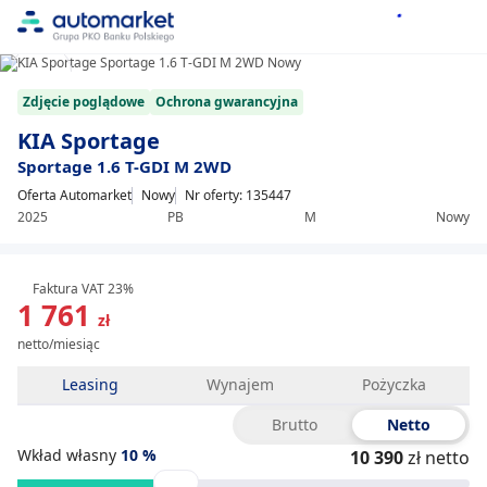
1/9
Item
Zdjęcie poglądowe
Ochrona gwarancyjna
1
of
KIA Sportage
9
Sportage 1.6 T-GDI M 2WD
Oferta Automarket
Nowy
Nr oferty: 135447
2025
PB
M
Nowy
Faktura VAT 23%
1 761
zł
netto/miesiąc
Leasing
Wynajem
Pożyczka
Brutto
Netto
Wkład własny
10
%
10 390
zł netto