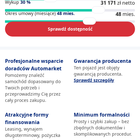
Wykup
30
%
31 171
zł netto
Okres umowy (miesiące)
48
mies.
48
mies.
Sprawdź dostępność
Profesjonalne wsparcie
Gwarancja producenta
Ten pojazd jest objęty
doradców Automarket
gwarancją producenta.
Pomożemy znaleźć
Sprawdź szczegóły
samochód dopasowany do
Twoich potrzeb i
przeprowadzimy Cię przez
cały proces zakupu.
Atrakcyjne formy
Minimum formalności
Prosty i szybki zakup – bez
finansowania
zbędnych dokumentów i
Leasing, wynajem
skomplikowanych procedur.
długoterminowy, pożyczka