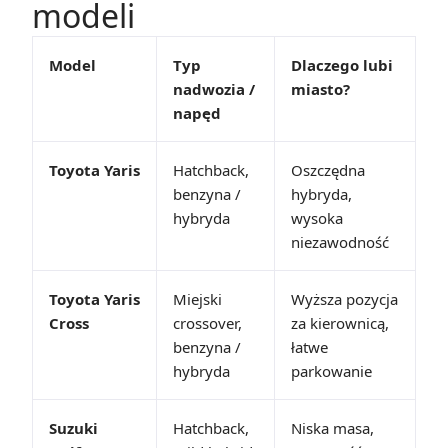
modeli
Model
Typ
Dlaczego lubi
nadwozia /
miasto?
napęd
Toyota Yaris
Hatchback,
Oszczędna
benzyna /
hybryda,
hybryda
wysoka
niezawodność
Toyota Yaris
Miejski
Wyższa pozycja
Cross
crossover,
za kierownicą,
benzyna /
łatwe
hybryda
parkowanie
Suzuki
Hatchback,
Niska masa,