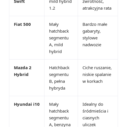
Swift
mild hybrid
zwrotność,
1.2
atrakcyjna rata
Fiat 500
Mały
Bardzo małe
hatchback
gabaryty,
segmentu
stylowe
A, mild
nadwozie
hybrid
Mazda 2
Hatchback
Ciche ruszanie,
Hybrid
segmentu
niskie spalanie
B, pełna
w korkach
hybryda
Hyundai i10
Mały
Idealny do
hatchback
śródmieścia i
segmentu
ciasnych
A, benzyna
uliczek