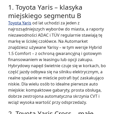
1. Toyota Yaris – klasyka
miejskiego segmentu B
Toyota Yaris
od lat uchodzi za jeden z
najrozsądniejszych wyborów do miasta, a raporty
niezawodności ADAC i TÜV regularnie stawiają tę
markę w ścisłej czołówce. Na Automarket
znajdziesz używane Yarisy – w tym wersje Hybrid
1.5 Comfort – z ochroną gwarancyjną i gotowym
finansowaniem w leasingu lub opcji zakupu.
Hybrydowy napęd świetnie czuje się w korkach, bo
część jazdy odbywa się na silniku elektrycznym, a
realne spalanie w mieście potrafi być zaskakująco
niskie. Dla wielu osób to idealne pierwsze auto
miejskie: kompaktowe gabaryty, prosta obsługa,
dobrze zestrojona automatyczna skrzynia CVT i
wciąż wysoka wartość przy odsprzedaży.
2. Toyota Yaris Cross – małe