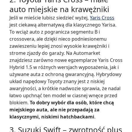
auto miejskie na krawężniki
Jeśli w mieście lubisz siedzieć wyżej,
Yaris Cross
jest ciekawą alternatywą dla klasycznego Yarisa.
To wciąż auto z pogranicza segmentu B i
crossovera, ale dzięki nieco podniesionemu
zawieszeniu lepiej znosi wysokie krawężniki i
strome zjazdy do garaży. Na Automarket
znajdziesz zarówno nowe egzemplarze Yaris Cross
Hybrid 1.5 w różnych wersjach wyposażenia, jak i
używane auta z ochroną gwarancyjną. Hybrydowy
układ napędowy Toyoty znany jest z niskiej
awaryjności, a krótkie nadwozie sprawia, że nadal
łatwo upchnąć ten model w ciasnej wnęce przed
blokiem.
To dobry wybór dla osób, które chcą
miejskiego auta, ale nie przepadają za
klasycznymi, niskimi hatchbackami
.
3. Suzuki Swift – zwrotność plus