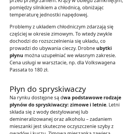
przed przegrzaniem. Krąży w obiegu zamkniętym,
pomiędzy silnikiem a chłodnicą, obniżając
temperaturę jednostki napędowej.
Problemy z układem chłodniczym zdarzają się
częściej w okresie zimowym. To wtedy zwykle
dochodzi do rozszczelnienia się układu, co
prowadzi do ubywania cieczy. Drobne
ubytki
płynu
można uzupełniać we własnym zakresie.
Cena usługi w warsztacie, np. dla Volkswagena
Passata to 180 zł.
Płyn do spryskiwaczy
Na rynku dostępne są d
wa podstawowe rodzaje
płynów do spryskiwaczy: zimowe i letnie
. Letni
składa się z wody destylowanej lub
demineralizowanej oraz alkoholu – zadaniem
mieszanki jest skuteczne oczyszczenie szyby z
owadów i kurzu. Zimowa mieszanka zawiera