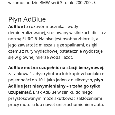
w samochodzie BMW serii 3 to ok. 200-700 zł.
Płyn AdBlue
AdBlue
to roztwór mocznika i wody
demineralizowanej, stosowany w silnikach diesla z
normą EURO 6. Na płyn jest osobny zbiornik, a
jego zawartość miesza się ze spalinami, dzięki
czemu z rury wydechowej ostatecznie wydostaje
się w głównej mierze woda i azot.
AdBlue można uzupełnić na stacji benzynowej
:
zatankować z dystrybutora lub kupić w baniaku o
pojemności do 10 l. Jako jeden z nielicznych,
płyn
AdBlue jest niewymienialny – trzeba go tylko
uzupełniać
. Brak AdBlue w silniku do niego
przystosowanym może skutkować zakłóceniami
pracy motoru lub nawet unieruchomieniem auta.