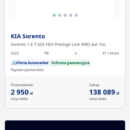
KIA Sorento
Sorento 1.6 T-GDI HEV Prestige Line 4WD aut 7os.
2023
PB
A
97 134 km
Oferta Automarket
Ochrona gwarancyjna
Pępowo (pomorskie)
Finansowanie:
Zakup:
2 950
138 089
zł
zł
cena netto
cena netto