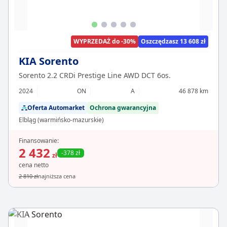
WYPRZEDAŻ do -30%
Oszczędzasz 13 608 zł
KIA Sorento
Sorento 2.2 CRDi Prestige Line AWD DCT 6os.
2024
ON
A
46 878 km
Oferta Automarket
Ochrona gwarancyjna
Elbląg (warmińsko-mazurskie)
Finansowanie:
2 432
-378 zł
zł
cena netto
2 810 zł
najniższa cena