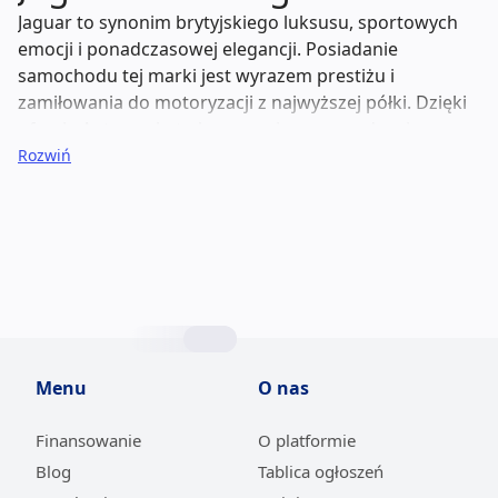
Jaguar to synonim brytyjskiego luksusu, sportowych
emocji i ponadczasowej elegancji. Posiadanie
samochodu tej marki jest wyrazem prestiżu i
zamiłowania do motoryzacji z najwyższej półki. Dzięki
ofercie Automarket.pl, marzenie o prowadzeniu
Jaguara staje się bardziej dostępne niż kiedykolwiek, a
Rozwiń
leasing samochodów używanych
pozwala cieszyć się
nim bez angażowania znacznych środków
finansowych.
Nasza platforma oferuje starannie wyselekcjonowane,
używane modele Jaguara, których historia i stan
techniczny zostały gruntownie zweryfikowane przez
naszych ekspertów. Wybierając
leasing
na
Automarket.pl, zyskujesz pewność, że Twój samochód
Menu
O nas
spełnia najwyższe standardy jakości i bezpieczeństwa.
To inteligentne rozwiązanie, które łączy prestiż
Finansowanie
O platformie
posiadania auta premium z przewidywalnością i
Blog
Tablica ogłoszeń
wygodą, jaką daje stała miesięczna rata. Przekonaj się,