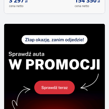
3 297
154 350
zł
zł
cena netto
cena netto