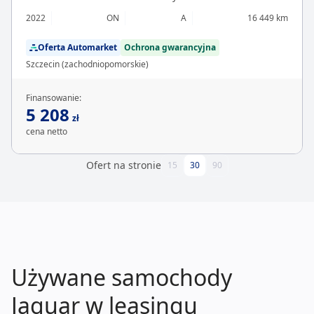
2022
ON
A
16 449 km
Oferta Automarket
Ochrona gwarancyjna
Szczecin (zachodniopomorskie)
Finansowanie:
5 208
zł
cena netto
Ofert na stronie
15
30
90
Używane samochody
Jaguar w leasingu