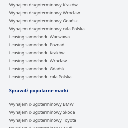
Wynajem długoterminowy Kraków
uzyskania przychodu, co obniża podstawę
opodatkowania. Automarket.pl gwarantuje przy tym
Wynajem długoterminowy Wrocław
minimum formalności i szybki proces decyzyjny, co
Wynajem długoterminowy Gdańsk
pozwala skupić się na prowadzeniu biznesu, a nie na
Wynajem długoterminowy cała Polska
czasochłonnych procedurach.
Leasing samochodu Warszawa
Posiadanie Jaguara w firmie to potężne narzędzie
Leasing samochodu Poznań
budowania wizerunku. Przedsiębiorcy decydują się na
Leasing samochodu Kraków
ten krok, aby podkreślić swoją pozycję na rynku,
Leasing samochodu Wrocław
zaimponować kluczowym partnerom i przyciągnąć
Leasing samochodu Gdańsk
najlepszych pracowników.
Prestiżowy samochód
Leasing samochodu cała Polska
świadczy o stabilności finansowej i przywiązaniu do
najwyższych standardów.
Elastyczne warunki
Sprawdź popularne marki
umowy, stałe, przewidywalne koszty oraz możliwość
pełnej obsługi serwisowej wliczonej w ratę sprawiają,
Wynajem długoterminowy BMW
że leasing Jaguara staje się inwestycją w rozwój i
Wynajem długoterminowy Skoda
postrzeganie firmy.
Wynajem długoterminowy Toyota
Jaka gama używanych modeli Jaguar jest