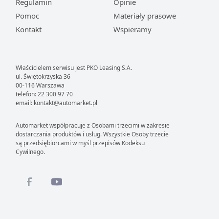
Regulamin
Opinie
jak proste może być wejście do świata luksusowej
Pomoc
Materiały prasowe
motoryzacji.
Kontakt
Wspieramy
Leasing używanych samochodów Jaguar –
dla kogo?
Właścicielem serwisu jest PKO Leasing S.A.
Leasing używanych samochodów Jaguar to propozycja
ul. Świętokrzyska 36
skrojona na miarę potrzeb zróżnicowanej grupy
00-116 Warszawa
telefon: 22 300 97 70
klientów, których łączy pragnienie posiadania
email: kontakt@automarket.pl
wyjątkowego auta.
Jest to idealne rozwiązanie dla
przedsiębiorców, którzy chcą podkreślić wizerunek
Automarket współpracuje z Osobami trzecimi w zakresie
swojej firmy pojazdem klasy premium.
Jaguar w
dostarczania produktów i usług. Wszystkie Osoby trzecie
firmowej flocie to komunikat o sukcesie, stabilności i
są przedsiębiorcami w myśl przepisów Kodeksu
Cywilnego.
dbałości o najwyższą jakość, co buduje zaufanie w
relacjach biznesowych.
Z oferty skorzysta również klasa średnia, która
aspiruje do świata luksusu, ale ceni sobie mądre
zarządzanie finansami.
Leasing konsumencki
lub