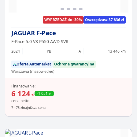
WYPRZEDAŻ do -30%
Oszczędzasz 37 836 zł
JAGUAR F-Pace
F-Pace 5.0 V8 P550 AWD SVR
2024
PB
A
13 446 km
Oferta Automarket
Ochrona gwarancyjna
Warszawa (mazowieckie)
Finansowanie:
6 124
-1 051 zł
zł
cena netto
7 175 zł
najniższa cena