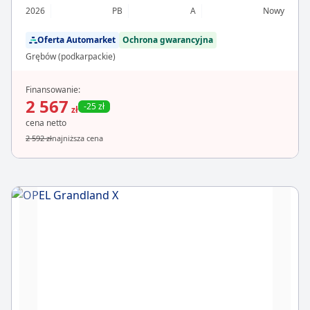
2026
PB
A
Nowy
Oferta Automarket
Ochrona gwarancyjna
Grębów (podkarpackie)
Finansowanie:
2 567
-25 zł
zł
cena netto
2 592 zł
najniższa cena