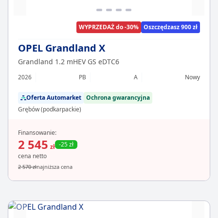
WYPRZEDAŻ do -30%
Oszczędzasz 900 zł
OPEL Grandland X
Grandland 1.2 mHEV GS eDTC6
2026
PB
A
Nowy
Oferta Automarket
Ochrona gwarancyjna
Grębów (podkarpackie)
Finansowanie:
2 545
-25 zł
zł
cena netto
2 570 zł
najniższa cena