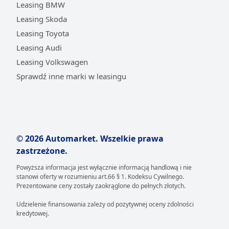
wiedzieć?
Leasing BMW
Wynajem długoterminowy
charakteryzuje się przede
Leasing Skoda
wszystkim przewidywalnością kosztów. Użytkownik
Leasing Toyota
ponosi stałą, miesięczną opłatę, która obejmuje nie
Leasing Audi
tylko finansowanie samego pojazdu, ale często
Leasing Volkswagen
również pełen pakiet usług dodatkowych. W skład raty
Sprawdź inne marki w leasingu
wchodzi ubezpieczenie OC/AC, regularne przeglądy
serwisowe, wymiana opon, a także ewentualne
naprawy wynikające z normalnej eksploatacji. Dzięki
temu budżet firmy lub domowy nie jest narażony na
nagłe, wysokie wydatki. Taka forma finansowania nie
wymaga też angażowania dużych środków, co
© 2026 Automarket. Wszelkie prawa
pozwala zachować płynność finansową i przeznaczyć
zastrzeżone.
kapitał na inne cele.
Powyższa informacja jest wyłącznie informacją handlową i nie
stanowi oferty w rozumieniu art.66 § 1. Kodeksu Cywilnego.
Prostota i wygoda to kolejne zalety tej formy
Prezentowane ceny zostały zaokrąglone do pełnych złotych.
użytkowania nowego ISUZU. Firma finansująca bierze
Udzielenie finansowania zależy od pozytywnej oceny zdolności
na siebie większość obowiązków administracyjnych
kredytowej.
związanych z posiadaniem samochodu. To ona