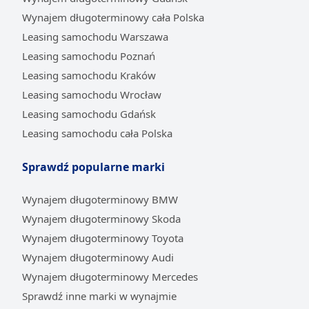
auto nie zawiedzie w kluczowym momencie;
Wynajem długoterminowy cała Polska
nowy model to także dostęp do najnowszych
Leasing samochodu Warszawa
technologii i systemów bezpieczeństwa.
Leasing samochodu Poznań
Nowoczesne ISUZU D-Max to pojazd niezwykle
Leasing samochodu Kraków
wszechstronny, który z powodzeniem pełni rolę
Leasing samochodu Wrocław
zarówno wytrzymałego auta do pracy, jak i
Leasing samochodu Gdańsk
komfortowego środka transportu dla całej rodziny.
Jego imponująca ładowność oraz zdolność do
Leasing samochodu cała Polska
holowania ciężkich przyczep czynią go idealnym
partnerem w biznesie. Jednocześnie przestronna,
Sprawdź popularne marki
dobrze wyciszona kabina i nowoczesne wyposażenie,
takie jak system multimedialny czy zaawansowane
Wynajem długoterminowy BMW
systemy asystujące kierowcy, zapewniają wysoki
Wynajem długoterminowy Skoda
komfort podróży na długich dystansach. Dzięki
Wynajem długoterminowy Toyota
zaawansowanemu napędowi na cztery koła samochód
Wynajem długoterminowy Audi
ten doskonale sprawdza się w trudnym terenie.
Wynajem długoterminowy Mercedes
Wynajem długoterminowy ISUZU – co warto
Sprawdź inne marki w wynajmie