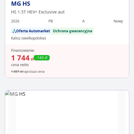
MG HS
HS 1.5T HEV+ Exclusive aut
2026
PB
A
Nowy
Oferta Automarket
Ochrona gwarancyjna
Kalisz (wielkopolskie)
Finansowanie:
1 744
-143 zł
zł
cena netto
1 887 zł
najniższa cena