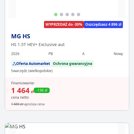
WYPRZEDAŻ do -30%
Oszczędzasz 4 896 zł
MG HS
HS 1.5T HEV+ Exclusive aut
2026
PB
A
Nowy
Oferta Automarket
Ochrona gwarancyjna
Swarzędz (wielkopolskie)
Finansowanie:
1 464
-136 zł
zł
cena netto
1 600 zł
najniższa cena