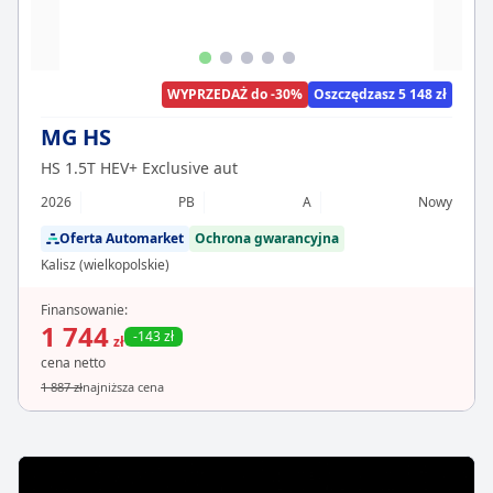
WYPRZEDAŻ do -30%
Oszczędzasz 5 148 zł
MG HS
HS 1.5T HEV+ Exclusive aut
2026
PB
A
Nowy
Oferta Automarket
Ochrona gwarancyjna
Kalisz (wielkopolskie)
Finansowanie:
1 744
-143 zł
zł
cena netto
1 887 zł
najniższa cena