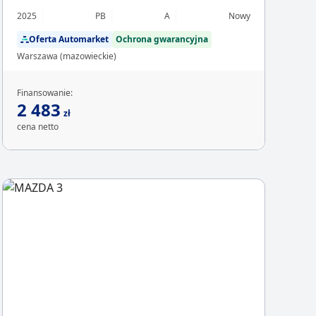
2025
PB
A
Nowy
Oferta Automarket
Ochrona gwarancyjna
Warszawa (mazowieckie)
Finansowanie:
2 483
zł
cena netto
Chcesz z
Sp