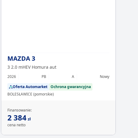
Chcesz z
Sp
MAZDA 3
3 2.0 mHEV Homura aut
2026
PB
A
Nowy
Oferta Automarket
Ochrona gwarancyjna
BOLESŁAWICE (pomorskie)
Finansowanie:
2 384
zł
cena netto