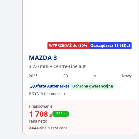
WYPRZEDAŻ do -30%
Oszczędzasz 11 988 zł
MAZDA 3
3 2.0 mHEV Centre-Line aut
2025
PB
A
Nowy
Oferta Automarket
Ochrona gwarancyjna
GDYNIA (pomorskie)
Finansowanie:
1 708
-333 zł
zł
cena netto
2 041 zł
najniższa cena