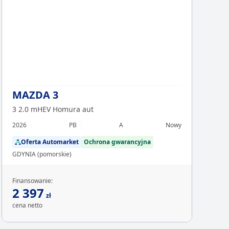
Chcesz z
Sp
MAZDA 3
3 2.0 mHEV Homura aut
2026
PB
A
Nowy
Oferta Automarket
Ochrona gwarancyjna
GDYNIA (pomorskie)
Finansowanie:
2 397
zł
cena netto