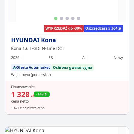
WYPRZEDAŻ do -30%
Oszczędzasz 5 364 zł
HYUNDAI Kona
Kona 1.6 T-GDI N-Line DCT
2026
PB
A
Nowy
Oferta Automarket
Ochrona gwarancyjna
Wejherowo (pomorskie)
Finansowanie:
1 328
-149 zł
zł
cena netto
1 477 zł
najniższa cena