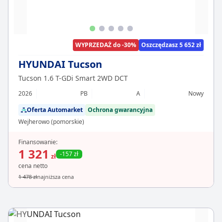
WYPRZEDAŻ do -30%
Oszczędzasz 5 652 zł
HYUNDAI Tucson
Tucson 1.6 T-GDi Smart 2WD DCT
2026
PB
A
Nowy
Oferta Automarket
Ochrona gwarancyjna
Wejherowo (pomorskie)
Finansowanie:
1 321
-157 zł
zł
cena netto
1 478 zł
najniższa cena