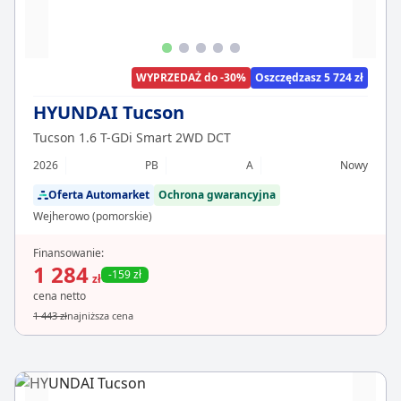
WYPRZEDAŻ do -30%
Oszczędzasz 5 724 zł
HYUNDAI Tucson
Tucson 1.6 T-GDi Smart 2WD DCT
2026
PB
A
Nowy
Oferta Automarket
Ochrona gwarancyjna
Wejherowo (pomorskie)
Finansowanie:
1 284
-159 zł
zł
cena netto
1 443 zł
najniższa cena