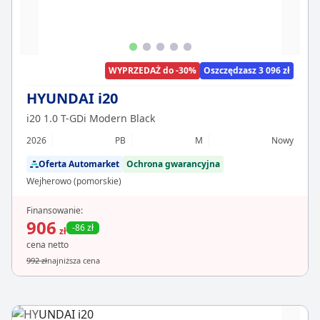
WYPRZEDAŻ do -30%
Oszczędzasz 3 096 zł
HYUNDAI i20
i20 1.0 T-GDi Modern Black
2026
PB
M
Nowy
Oferta Automarket
Ochrona gwarancyjna
Wejherowo (pomorskie)
Finansowanie:
906
-86 zł
zł
cena netto
992 zł
najniższa cena