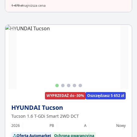
1 478 zł
najniższa cena
WYPRZEDAŻ do -30%
Oszczędzasz 5 652 zł
HYUNDAI Tucson
Tucson 1.6 T-GDi Smart 2WD DCT
2026
PB
A
Nowy
Oferta Automarket
Ochrona gwarancyjna