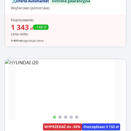
Oferta Automarket
Ochrona gwarancyjna
Wejherowo (pomorskie)
Finansowanie:
1 343
-148 zł
zł
cena netto
1 491 zł
najniższa cena
WYPRZEDAŻ do -30%
Oszczędzasz 3 132 zł