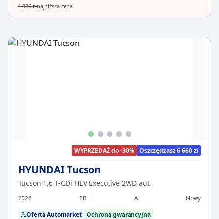
1 386 zł
najniższa cena
WYPRZEDAŻ do -30%
Oszczędzasz 6 660 zł
HYUNDAI Tucson
Tucson 1.6 T-GDi HEV Executive 2WD aut
2026
PB
A
Nowy
Oferta Automarket
Ochrona gwarancyjna