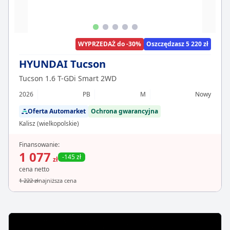
WYPRZEDAŻ do -30%
Oszczędzasz 5 220 zł
HYUNDAI Tucson
Tucson 1.6 T-GDi Smart 2WD
2026
PB
M
Nowy
Oferta Automarket
Ochrona gwarancyjna
Kalisz (wielkopolskie)
Finansowanie:
1 077
-145 zł
zł
cena netto
1 222 zł
najniższa cena