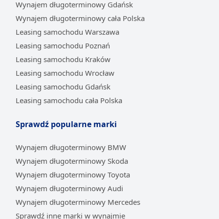
Wynajem długoterminowy Gdańsk
Kierowca otrzymuje pojazd prosto z salonu, objęty
Wynajem długoterminowy cała Polska
pełną gwarancją producenta. Co więcej, elastyczność
Leasing samochodu Warszawa
leasingu pozwala po zakończeniu umowy na
Leasing samochodu Poznań
bezproblemową wymianę samochodu na najnowszy
model. Dla miłośników marki oznacza to możliwość
Leasing samochodu Kraków
regularnego przesiadania się do kolejnych generacji
Leasing samochodu Wrocław
Alf Romeo, by zawsze cieszyć się szczytem włoskiego
Leasing samochodu Gdańsk
designu, innowacji i sportowych doznań.
Leasing samochodu cała Polska
Proste formalności online na Automarket.pl
Sprawdź popularne marki
W Automarket.pl stawiamy na maksymalną wygodę i
oszczędność czasu, digitalizując cały proces
Wynajem długoterminowy BMW
leasingowy. Platforma umożliwia kompleksową
obsługę przez internet – od przejrzystej prezentacji i
Wynajem długoterminowy Skoda
porównania dostępnych modeli, przez wykorzystanie
Wynajem długoterminowy Toyota
kalkulatora leasingowego do szybkiej wyceny, aż po
Wynajem długoterminowy Audi
dostosowanie parametrów umowy. Klienci mogą
Wynajem długoterminowy Mercedes
swobodnie modyfikować okres umowy czy wysokość
Sprawdź inne marki w wynajmie