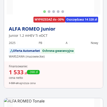
WYPRZEDAŻ do -30%
Oszczędzasz 14 328 zł
ALFA ROMEO Junior
Junior 1.2 mHEV Ti eDCT
2025
PB
A
Nowy
Oferta Automarket
Ochrona gwarancyjna
WARSZAWA (mazowieckie)
Finansowanie:
1 533
-398 zł
zł
cena netto
1 931 zł
najniższa cena