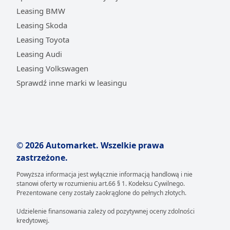
wkładu własnego, dopasowując ratę do swoich
Leasing BMW
możliwości. Nad bezpieczeństwem transakcji czuwają
specjaliści, którzy oferują również profesjonalne
Leasing Skoda
doradztwo na każdym etapie procesu.
Leasing Toyota
Leasing Audi
Jak skorzystać z leasingu nowej Alfy Romeo?
Leasing Volkswagen
Skorzystanie z leasingu nowej Alfy Romeo na
Sprawdź inne marki w leasingu
platformie Automarket.pl jest procesem
zaprojektowanym z myślą o maksymalnej wygodzie.
Pierwszym krokiem jest zapoznanie się z ofertą
dostępnych od ręki modeli. Potencjalny leasingobiorca
może wirtualnie, bez wychodzenia z domu przeglądać
© 2026 Automarket. Wszelkie prawa
samochody.
Intuicyjny interfejs strony pozwala
zastrzeżone.
szybko znaleźć wymarzony egzemplarz i przejść do
kluczowego etapu, jakim jest personalizacja
Powyższa informacja jest wyłącznie informacją handlową i nie
warunków finansowania.
stanowi oferty w rozumieniu art.66 § 1. Kodeksu Cywilnego.
Prezentowane ceny zostały zaokrąglone do pełnych złotych.
Narzędziem, które ułatwia dopasowanie oferty do
Udzielenie finansowania zależy od pozytywnej oceny zdolności
indywidualnych możliwości, jest kalkulator leasingowy.
kredytowej.
Pozwala on w kilku prostych krokach precyzyjnie