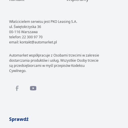
codziennej jazdy.
Leasing
nowej Alfy Romeo to rozwiązanie skierowane
do wymagającej grupy odbiorców:
Właścicielem serwisu jest PKO Leasing S.A.
ul. Świętokrzyska 36
●
idealnie odpowiada potrzebom
00-116 Warszawa
telefon: 22 300 97 70
profesjonalistów, którzy cenią prestiż i
email: kontakt@automarket.pl
wyrafinowany styl, a także przedsiębiorców
poszukujących reprezentacyjnego samochodu
Automarket współpracuje z Osobami trzecimi w zakresie
służbowego, który wyróżni ich firmę;
dostarczania produktów i usług. Wszystkie Osoby trzecie
są przedsiębiorcami w myśl przepisów Kodeksu
●
to również doskonały wybór dla entuzjastów
Cywilnego.
motoryzacji i osób prowadzących aktywny tryb
życia, pragnących czerpać prawdziwą radość z
dynamicznej jazdy;
●
oferta leasingu przyciąga także klientów, którzy
szukają atrakcyjnej alternatywy dla popularnych
niemieckich marek premium, pragnąc
Sprawdź
podkreślić swój indywidualizm na drodze.