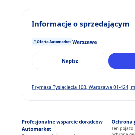
Informacje o sprzedającym
Warszawa
Oferta Automarket
Napisz
Prymasa Tysiąclecia 103, Warszawa 01-424, 
Profesjonalne wsparcie doradców
Ochrona 
Ten pojazd 
Automarket
ochroną gw