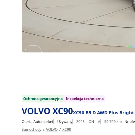
Item
1
of
20
1/20
Ochrona gwarancyjna
Inspekcja techniczna
VOLVO XC90
XC90 B5 D AWD Plus Bright
Oferta Automarket
Używany
2023
ON
A
59 700 km
Nr ofe
Samochody
/
VOLVO
/
XC90