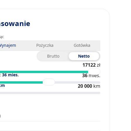
nsowanie
iąc
Wynajem
Pożyczka
Gotówka
Brutto
Netto
17122
zł
:
36
mies.
36
mies.
km
20 000
km
d