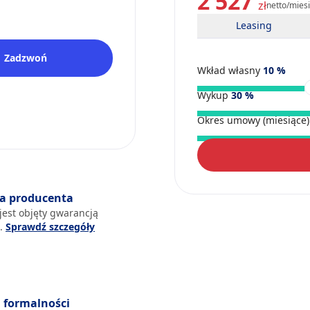
2 527
zł
netto/mies
Leasing
Zadzwoń
Wkład własny
10
%
Wykup
30
%
Okres umowy (miesiące
a producenta
jest objęty gwarancją
a.
Sprawdź szczegóły
formalności