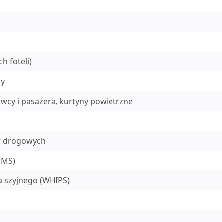
h foteli)
cy
owcy i pasażera, kurtyny powietrzne
w drogowych
PMS)
a szyjnego (WHIPS)