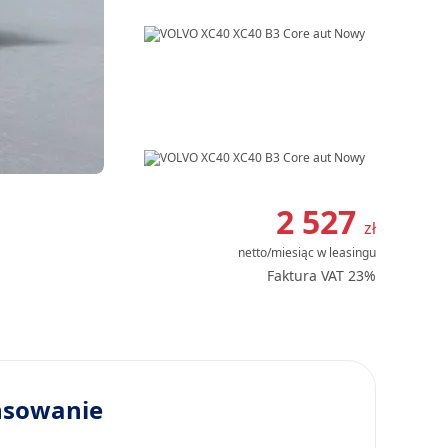
Item
1
2 527
zł
of
netto/miesiąc
w leasingu
8
Faktura VAT 23%
nsowanie