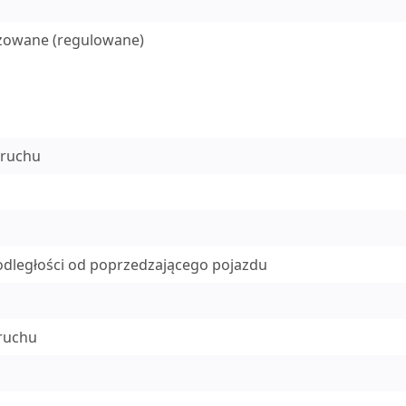
zowane (regulowane)
 ruchu
j odległości od poprzedzającego pojazdu
 ruchu