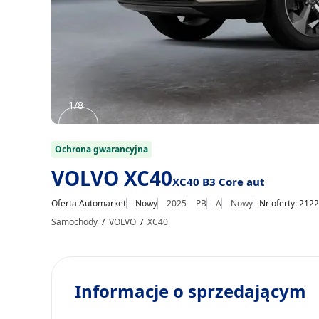
1/8
Item
1
Ochrona gwarancyjna
of
VOLVO XC40
XC40 B3 Core aut
8
Oferta Automarket
Nowy
2025
PB
A
Nowy
Nr oferty: 212
Samochody
/
VOLVO
/
XC40
Informacje o sprzedającym