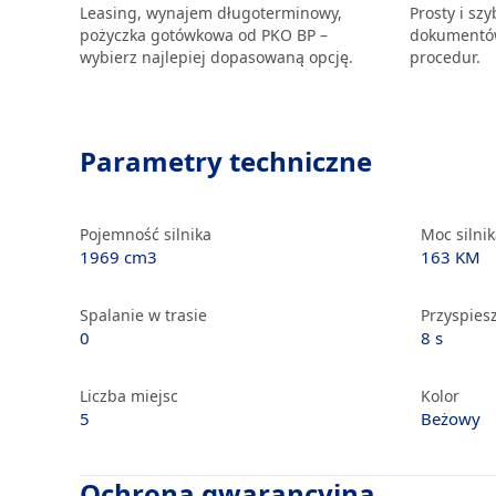
Leasing, wynajem długoterminowy,
Prosty i sz
pożyczka gotówkowa od PKO BP –
dokumentów
wybierz najlepiej dopasowaną opcję.
procedur.
Parametry techniczne
Pojemność silnika
Moc silni
1969 cm3
163 KM
Spalanie w trasie
Przyspiesz
0
8 s
Liczba miejsc
Kolor
5
Beżowy
Ochrona gwarancyjna