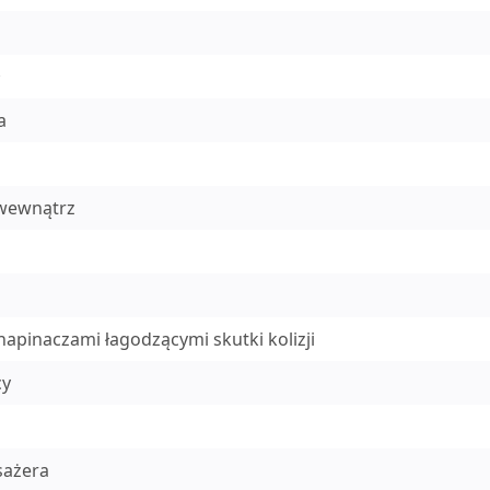
a
 wewnątrz
apinaczami łagodzącymi skutki kolizji
cy
sażera