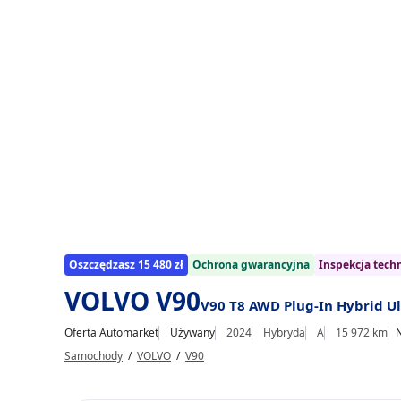
1/33
Oszczędzasz 15 480 zł
Ochrona gwarancyjna
Inspekcja tech
VOLVO V90
V90 T8 AWD Plug-In Hybrid Ul
Oferta Automarket
Używany
2024
Hybryda
A
15 972 km
N
Samochody
/
VOLVO
/
V90