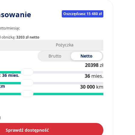
nsowanie
Oszczędzasz 15 480 zł
etto/miesiąc
d obniżką:
3203 zł netto
Pożyczka
Brutto
Netto
20398
zł
:
36
mies.
36
mies.
km
30 000
km
d
Sprawdź dostępność