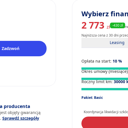
Wybierz fina
2 773
-430 zł
zł
n
Najniższa cena z 30 dni prze
Leasing
Zadzwoń
Opłata na start:
10
%
Okres umowy (miesiące)
Roczny limit km:
30000
Pakiet: Basic
a producenta
Koordynacja likwidacji szkó
jest objęty gwarancją
a.
Sprawdź szczegóły