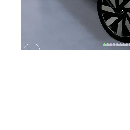
Item
1
of
33