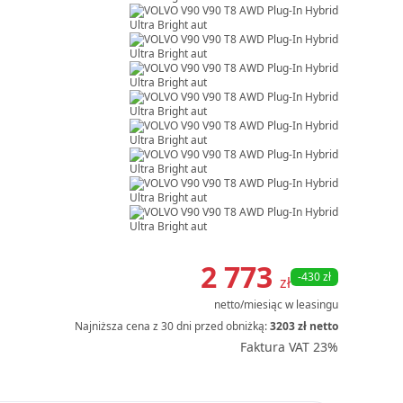
Item
1
2 773
-430 zł
zł
of
netto/miesiąc
w leasingu
33
Najniższa cena z 30 dni przed obniżką:
3203 zł netto
Faktura VAT 23%