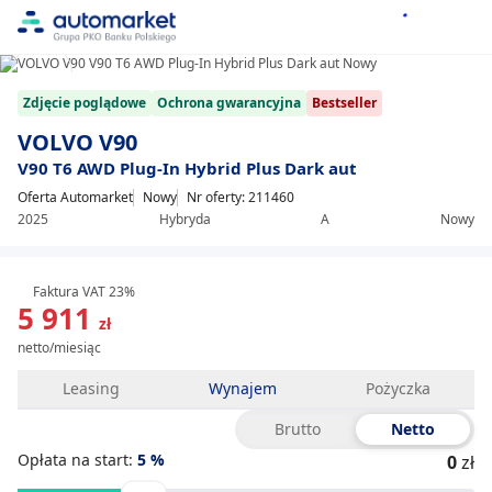
1/8
Item
Zdjęcie poglądowe
Ochrona gwarancyjna
Bestseller
1
of
VOLVO V90
8
V90 T6 AWD Plug-In Hybrid Plus Dark aut
Oferta Automarket
Nowy
Nr oferty: 211460
2025
Hybryda
A
Nowy
Faktura VAT 23%
5 911
zł
netto/miesiąc
Leasing
Wynajem
Pożyczka
Brutto
Netto
Opłata na start:
5
%
0
zł