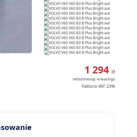
Item
1
1 294
zł
of
netto/miesiąc
w leasingu
33
Faktura VAT 23%
nsowanie