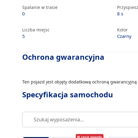
Spalanie w trasie
Przyspiesz
0
8 s
Liczba miejsc
Kolor
5
Czarny
Ochrona gwarancyjna
Ten pojazd jest objęty dodatkową ochroną gwarancyjną 
Specyfikacja samochodu
W cenie pojazdu