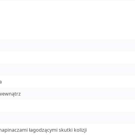
a
 wewnątrz
apinaczami łagodzącymi skutki kolizji