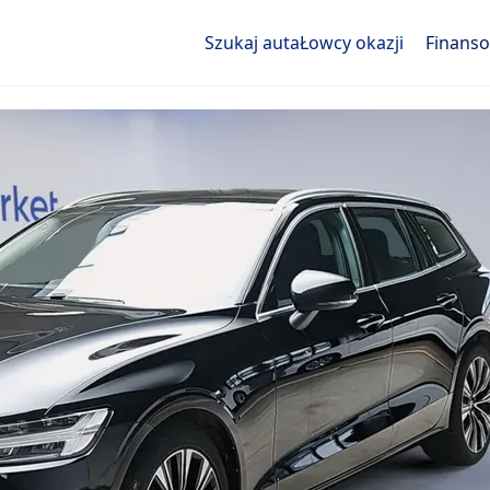
Szukaj auta
Łowcy okazji
Finans