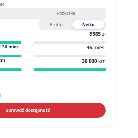
iąc
Pożyczka
Brutto
Netto
9585
zł
:
36
mies.
36
mies.
km
30 000
km
d
Sprawdź dostępność