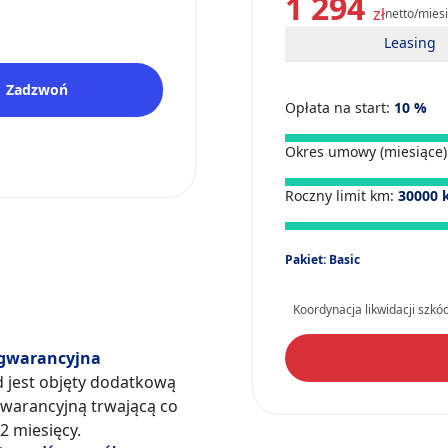
1 294
zł
netto/mies
Leasing
Zadzwoń
Opłata na start:
10
%
Okres umowy (miesiące)
Roczny limit km:
30000
Pakiet: Basic
Koordynacja likwidacji szkó
gwarancyjna
d jest objęty dodatkową
warancyjną trwającą co
2 miesięcy.