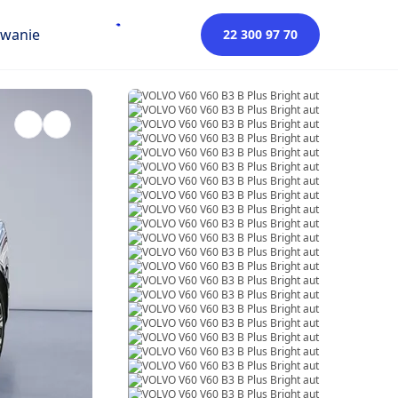
owanie
22 300 97 70