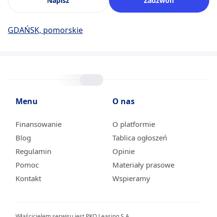
Napisz
Zadzwoń
GDAŃSK, pomorskie
Menu
O nas
Finansowanie
O platformie
Blog
Tablica ogłoszeń
Regulamin
Opinie
Pomoc
Materiały prasowe
Kontakt
Wspieramy
Właścicielem serwisu jest PKO Leasing S.A.