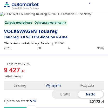
1/8
Item
Zdjęcie poglądowe
Ochrona gwarancyjna
1
of
VOLKSWAGEN Touareg
8
Touareg 3.0 V6 TFSI 4Motion R-Line
Oferta Automarket
Nowy
Nr oferty: 217063
2025
PB
A
Nowy
Faktura VAT 23%
9 427
zł
netto/miesiąc
Leasing
Wynajem
Pożyczka
Brutto
Netto
Opłata na start:
5
%
20172
zł