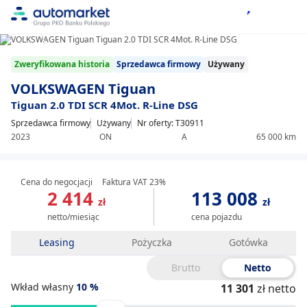
1/15
Item
Zweryfikowana historia
Sprzedawca firmowy
Używany
1
of
VOLKSWAGEN Tiguan
15
Tiguan 2.0 TDI SCR 4Mot. R-Line DSG
Sprzedawca firmowy
Używany
Nr oferty: T30911
2023
ON
A
65 000 km
Cena do negocjacji
Faktura VAT 23%
2 414
113 008
zł
zł
netto/miesiąc
cena pojazdu
Leasing
Pożyczka
Gotówka
Brutto
Netto
Wkład własny
10
%
11 301
zł netto