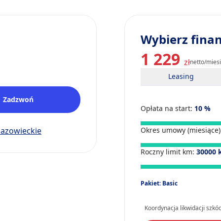
Wybierz fina
1 229
zł
netto/mies
Leasing
Zadzwoń
Opłata na start:
10
%
mazowieckie
Okres umowy (miesiące)
Roczny limit km:
30000
Pakiet: Basic
Koordynacja likwidacji szkó