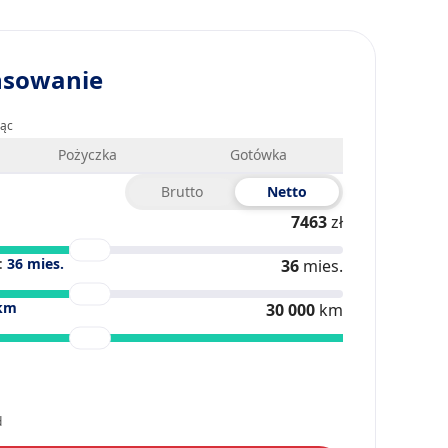
nsowanie
iąc
Pożyczka
Gotówka
Brutto
Netto
7463
zł
:
36
mies.
36
mies.
km
30 000
km
d