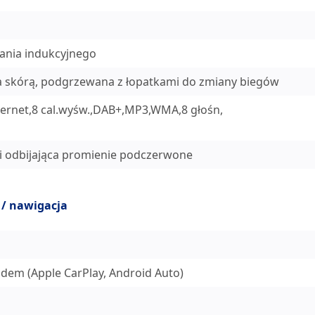
wania indukcyjnego
ta skórą, podgrzewana z łopatkami do zmiany biegów
ternet,8 cal.wyśw.,DAB+,MP3,WMA,8 głośn,
 odbijająca promienie podczerwone
 / nawigacja
dem (Apple CarPlay, Android Auto)