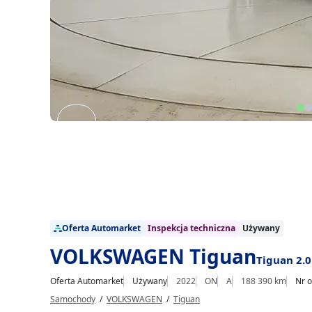
Item
1
of
20
1/20
Oferta Automarket
Inspekcja techniczna
Używany
VOLKSWAGEN Tiguan
Tiguan 2.0
Oferta Automarket
Używany
2022
ON
A
188 390 km
Nr o
Samochody
/
VOLKSWAGEN
/
Tiguan