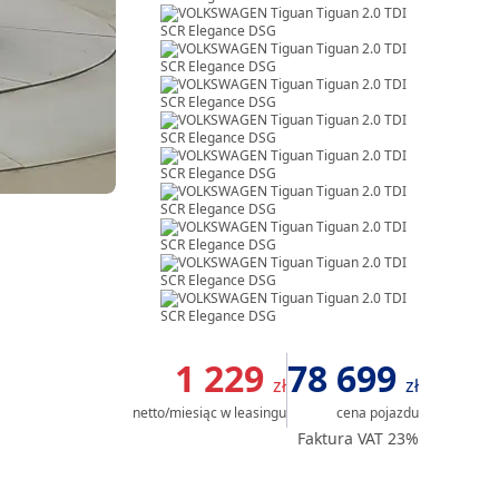
Item
1
1 229
78 699
zł
zł
of
netto/miesiąc
w leasingu
cena pojazdu
20
Faktura VAT 23%