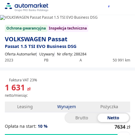
1/34
Item
Ochrona gwarancyjna
Inspekcja techniczna
1
of
VOLKSWAGEN Passat
34
Passat 1.5 TSI EVO Business DSG
Oferta Automarket
Używany
Nr oferty: 288284
2023
PB
A
50 991 km
Faktura VAT 23%
1 631
zł
netto/miesiąc
Leasing
Wynajem
Pożyczka
Brutto
Netto
Opłata na start:
10
%
7634
zł