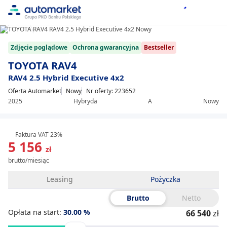
1/12
Item
Zdjęcie poglądowe
Ochrona gwarancyjna
Bestseller
1
of
TOYOTA RAV4
12
RAV4 2.5 Hybrid Executive 4x2
Oferta Automarket
Nowy
Nr oferty: 223652
2025
Hybryda
A
Nowy
Faktura VAT 23%
5 156
zł
brutto/miesiąc
Leasing
Pożyczka
Brutto
Netto
Opłata na start:
30.00
%
66 540
zł