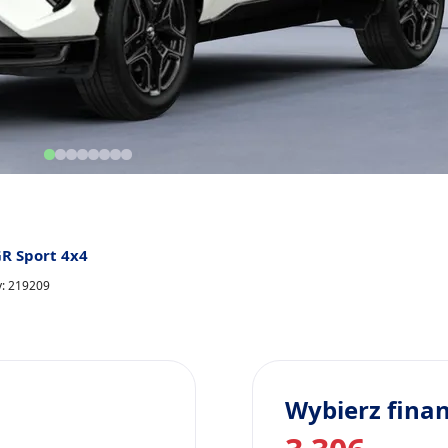
GR Sport 4x4
y: 219209
Wybierz fina