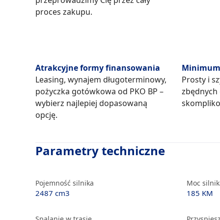
przeprowadzimy Cię przez cały
proces zakupu.
Atrakcyjne formy finansowania
Minimum 
Leasing, wynajem długoterminowy,
Prosty i s
pożyczka gotówkowa od PKO BP –
zbędnych
wybierz najlepiej dopasowaną
skompliko
opcję.
Parametry techniczne
Pojemność silnika
Moc silni
2487 cm3
185 KM
Spalanie w trasie
Przyspiesz