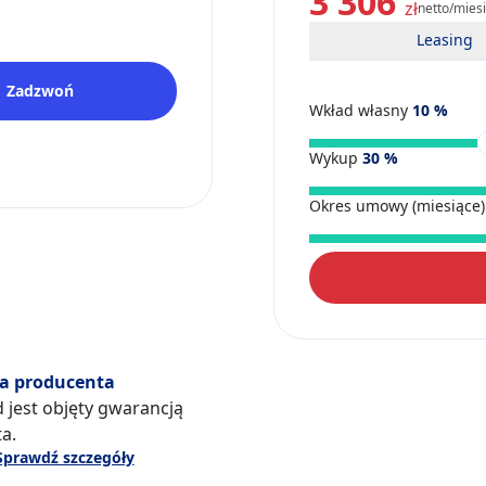
3 306
zł
netto/mies
Leasing
Zadzwoń
Wkład własny
10
%
Wykup
30
%
Okres umowy (miesiące
a producenta
 jest objęty gwarancją
a.
Sprawdź szczegóły