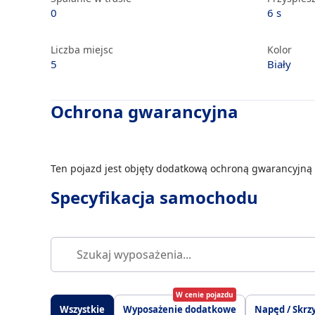
0
6 s
Liczba miejsc
Kolor
5
Biały
Ochrona gwarancyjna
Ten pojazd jest objęty dodatkową ochroną gwarancyjną 
Specyfikacja samochodu
W cenie pojazdu
Wszystkie
Wyposażenie dodatkowe
Napęd / Skrz