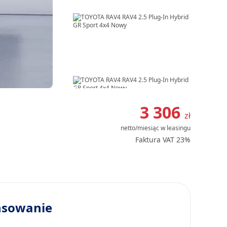
Item
1
3 306
zł
of
netto/miesiąc
w leasingu
8
Faktura VAT 23%
nsowanie