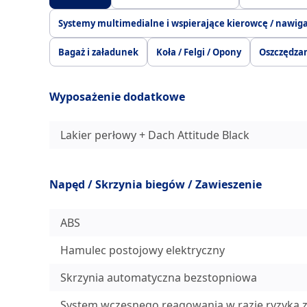
Systemy multimedialne i wspierające kierowcę / nawig
Bagaż i załadunek
Koła / Felgi / Opony
Oszczędzan
Wyposażenie dodatkowe
Lakier perłowy + Dach Attitude Black
Napęd / Skrzynia biegów / Zawieszenie
ABS
Hamulec postojowy elektryczny
Skrzynia automatyczna bezstopniowa
System wczesnego reagowania w razie ryzyka z