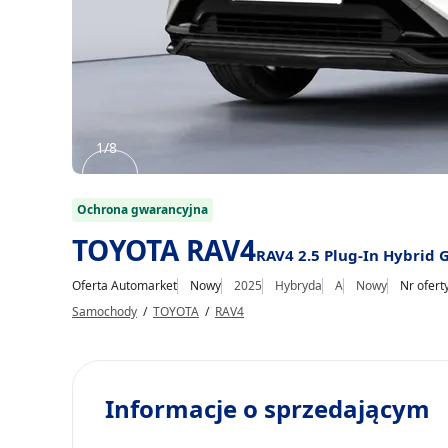
1/8
Item
1
Ochrona gwarancyjna
of
TOYOTA RAV4
RAV4 2.5 Plug-In Hybrid 
8
Oferta Automarket
Nowy
2025
Hybryda
A
Nowy
Nr ofert
Samochody
/
TOYOTA
/
RAV4
Informacje o sprzedającym