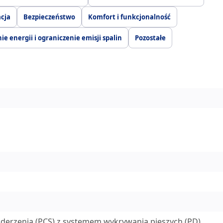
acja
Bezpieczeństwo
Komfort i funkcjonalność
ie energii i ograniczenie emisji spalin
Pozostałe
derzenia (PCS) z systemem wykrywania pieszych (PD)