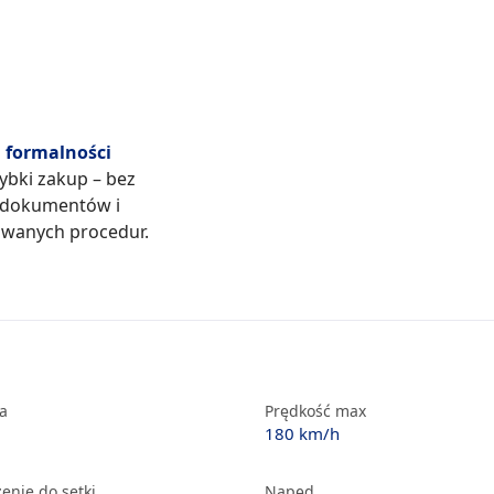
formalności
zybki zakup – bez
 dokumentów i
wanych procedur.
ka
Prędkość max
180 km/h
enie do setki
Napęd