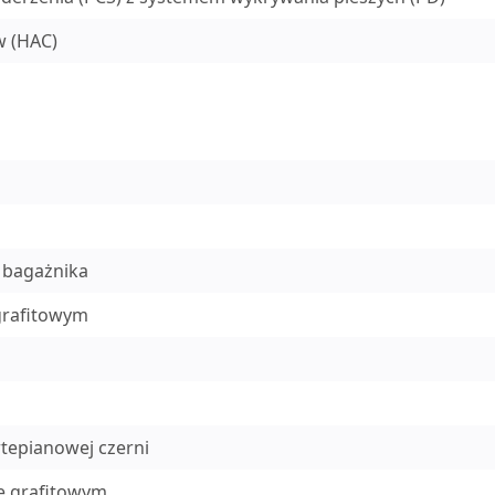
 (HAC)
 bagażnika
grafitowym
tepianowej czerni
ze grafitowym