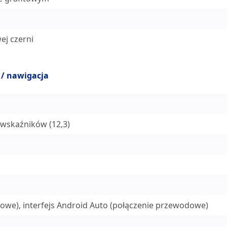
ej czerni
 / nawigacja
y wskaźników (12,3)
dowe), interfejs Android Auto (połączenie przewodowe)