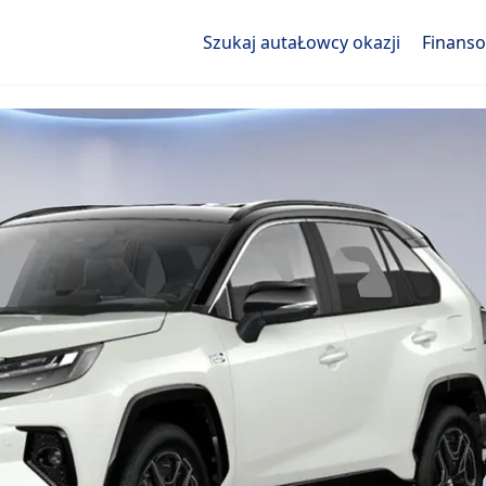
Szukaj auta
Łowcy okazji
Finans