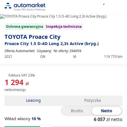
1/25
Item
Ochrona gwarancyjna
Inspekcja techniczna
1
of
TOYOTA Proace City
25
Proace City 1.5 D-4D Long 2,3t Active (bryg.)
Oferta Automarket
Używany
Nr oferty: 294059
2021
ON
M
119 770 km
Faktura VAT 23%
1 294
zł
netto/miesiąc
Leasing
Pożyczka
Brutto
Netto
Wkład własny
10
%
6 057
zł netto