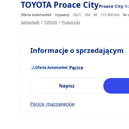
TOYOTA Proace City
Proace City 1
Oferta Automarket
Używany
2021
ON
M
115 800 km
Nr 
Samochody
/
TOYOTA
/
Proace City
Informacje o sprzedającym
Pęcice
Oferta Automarket
Napisz
Pęcice, mazowieckie