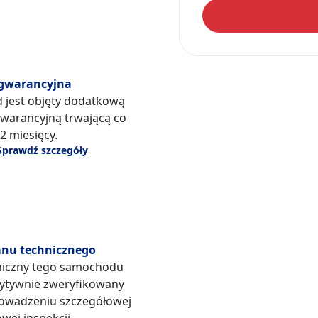
gwarancyjna
d jest objęty dodatkową
warancyjną trwającą co
2 miesięcy.
Sprawdź szczegóły
anu technicznego
niczny tego samochodu
zytywnie zweryfikowany
owadzeniu szczegółowej