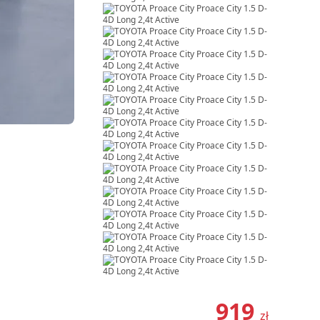
Item
1
919
zł
of