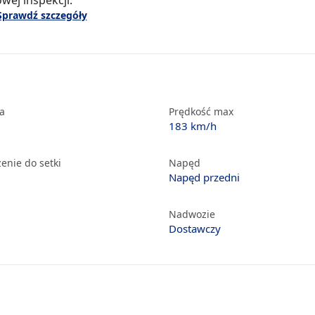
wej inspekcji.
Sprawdź szczegóły
ka
Prędkość max
183 km/h
enie do setki
Napęd
Napęd przedni
Nadwozie
Dostawczy