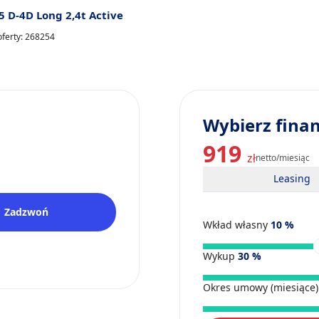
.5 D-4D Long 2,4t Active
oferty: 268254
Wybierz fina
919
zł
netto/miesiąc
Leasing
Zadzwoń
Wkład własny
10
%
Wykup
30
%
Okres umowy (miesiące