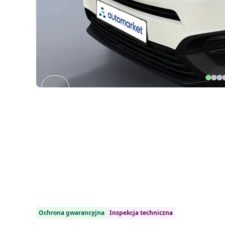
Item
1
of
23
1/23
Ochrona gwarancyjna
Inspekcja techniczna