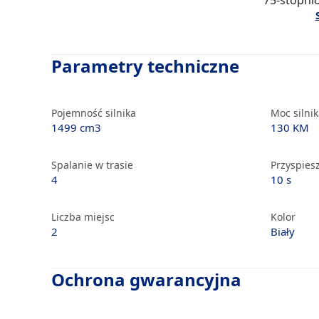
75-stopnio
Parametry techniczne
Pojemność silnika
Moc silni
1499 cm3
130 KM
Spalanie w trasie
Przyspiesz
4
10 s
Liczba miejsc
Kolor
2
Biały
Ochrona gwarancyjna