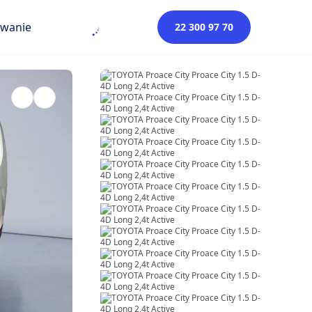
owanie
22 300 97 70