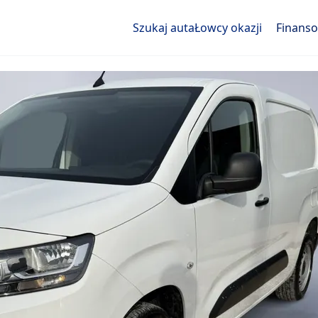
Szukaj auta
Łowcy okazji
Finans