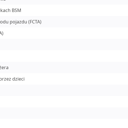
rkach BSM
odu pojazdu (FCTA)
A)
żera
rzez dzieci