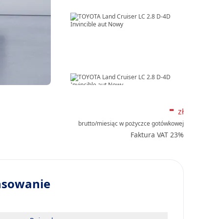
Item
1
-
zł
of
brutto/miesiąc
w pożyczce gotówkowej
8
Faktura VAT 23%
nsowanie