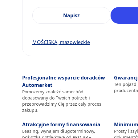
Napisz
MOŚCISKA, mazowieckie
Profesjonalne wsparcie doradców
Gwarancj
Ten pojazd 
Automarket
producent
Pomożemy znaleźć samochód
dopasowany do Twoich potrzeb i
przeprowadzimy Cię przez cały proces
zakupu.
Atrakcyjne formy finansowania
Minimum 
Leasing, wynajem długoterminowy,
Prosty i sz
pożyczka gotówkowa od PKO BP –
dokumentów