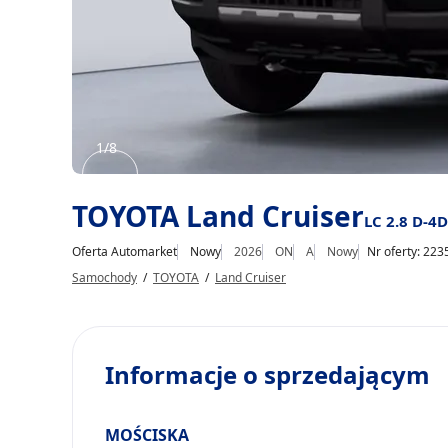
1/8
Item
TOYOTA Land Cruiser
1
LC 2.8 D-4D
of
Oferta Automarket
Nowy
2026
ON
A
Nowy
Nr oferty: 223
8
Samochody
/
TOYOTA
/
Land Cruiser
Informacje o sprzedającym
MOŚCISKA