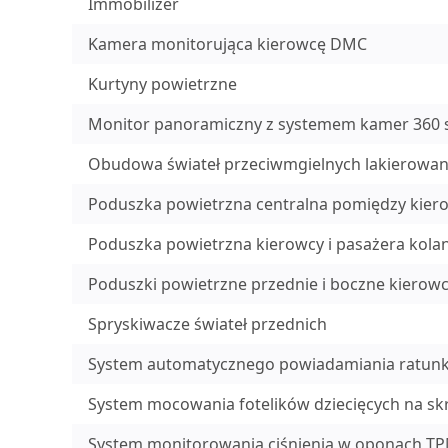
Immobilizer
Kamera monitorująca kierowcę DMC
Kurtyny powietrzne
Monitor panoramiczny z systemem kamer 360 
Obudowa świateł przeciwmgielnych lakierowan
Poduszka powietrzna centralna pomiędzy kier
Poduszka powietrzna kierowcy i pasażera kol
Poduszki powietrzne przednie i boczne kierowc
Spryskiwacze świateł przednich
System automatycznego powiadamiania ratunk
System mocowania fotelików dziecięcych na skra
System monitorowania ciśnienia w oponach T