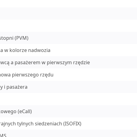
stopni (PVM)
a w kolorze nadwozia
owcą a pasażerem w pierwszym rzędzie
anowa pierwszego rzędu
y i pasażera
owego (eCall)
jnych tylnych siedzeniach (ISOFIX)
PMS