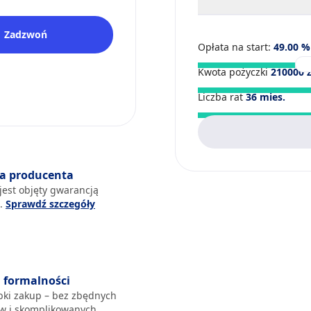
Zadzwoń
Opłata na start:
49.00
%
Kwota pożyczki
210000
z
Liczba rat
36
mies.
a producenta
jest objęty gwarancją
a.
Sprawdź szczegóły
formalności
ybki zakup – bez zbędnych
 i skomplikowanych