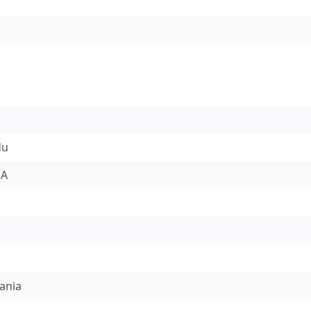
du
EA
ania