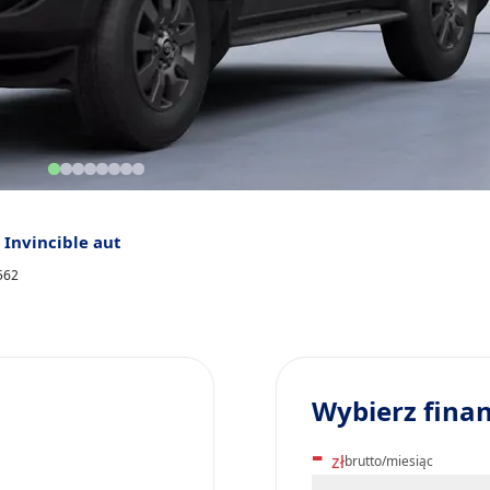
 Invincible aut
562
Wybierz fina
-
zł
brutto/miesiąc