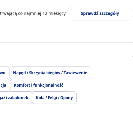
trwającą co najmniej 12 miesięcy.
Sprawdź szczegóły
two
Napęd / Skrzynia biegów / Zawieszenie
acja
Komfort i funkcjonalność
aż i załadunek
Koła / Felgi / Opony