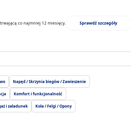
trwającą co najmniej 12 miesięcy.
Sprawdź szczegóły
two
Napęd / Skrzynia biegów / Zawieszenie
acja
Komfort i funkcjonalność
aż i załadunek
Koła / Felgi / Opony