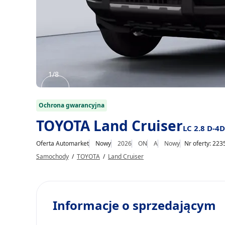
1/8
Item
1
Ochrona gwarancyjna
of
TOYOTA Land Cruiser
LC 2.8 D-4D
8
Oferta Automarket
Nowy
2026
ON
A
Nowy
Nr oferty: 223
Samochody
/
TOYOTA
/
Land Cruiser
Informacje o sprzedającym