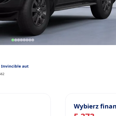
 Invincible aut
562
Wybierz fina