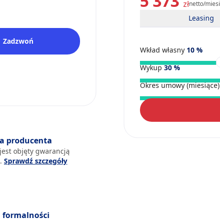
5 373
zł
netto/mies
Leasing
Zadzwoń
Wkład własny
10
%
Wykup
30
%
Okres umowy (miesiące
a producenta
jest objęty gwarancją
a.
Sprawdź szczegóły
formalności