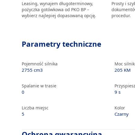
Leasing, wynajem długoterminowy,
Prosty i sz
pożyczka gotówkowa od PKO BP –
dokumentów
wybierz najlepiej dopasowaną opcję.
procedur.
Parametry techniczne
Pojemność silnika
Moc silni
2755 cm3
205 KM
Spalanie w trasie
Przyspiesz
0
9 s
Liczba miejsc
Kolor
5
Czarny
Ochrona gwarancyjna