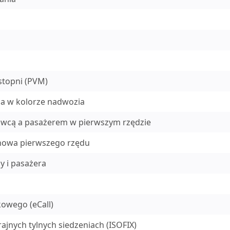
stopni (PVM)
a w kolorze nadwozia
owcą a pasażerem w pierwszym rzędzie
anowa pierwszego rzędu
y i pasażera
owego (eCall)
jnych tylnych siedzeniach (ISOFIX)