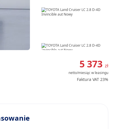
Item
1
5 373
zł
of
netto/miesiąc
w leasingu
8
Faktura VAT 23%
nsowanie