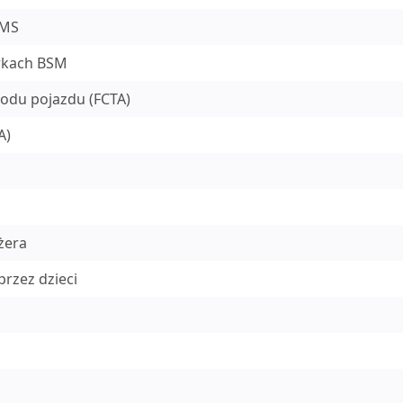
PMS
rkach BSM
odu pojazdu (FCTA)
A)
żera
rzez dzieci