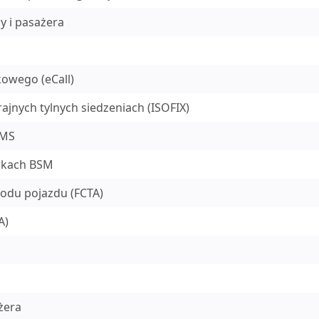
y i pasażera
owego (eCall)
jnych tylnych siedzeniach (ISOFIX)
PMS
rkach BSM
odu pojazdu (FCTA)
A)
żera