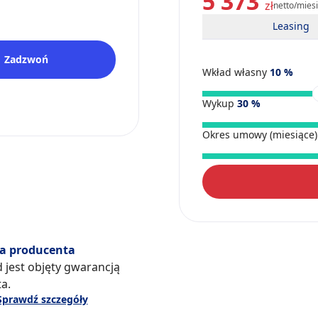
5 373
zł
netto/mies
Leasing
Zadzwoń
Wkład własny
10
%
Wykup
30
%
Okres umowy (miesiące
a producenta
 jest objęty gwarancją
a.
Sprawdź szczegóły