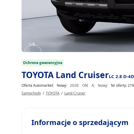
1/8
Item
1
Ochrona gwarancyjna
of
TOYOTA Land Cruiser
LC 2.8 D-4D
8
Oferta Automarket
Nowy
2026
ON
A
Nowy
Nr oferty: 21
Samochody
/
TOYOTA
/
Land Cruiser
Informacje o sprzedającym