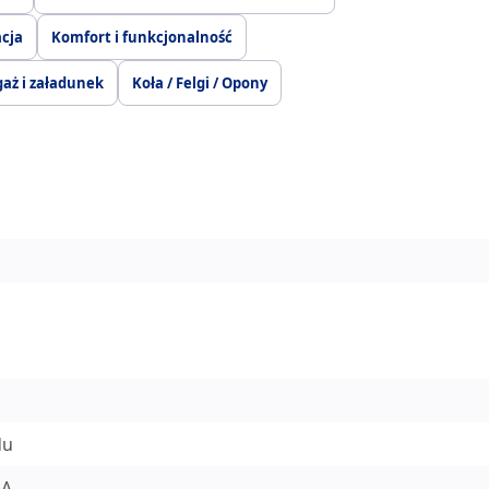
acja
Komfort i funkcjonalność
aż i załadunek
Koła / Felgi / Opony
du
EA