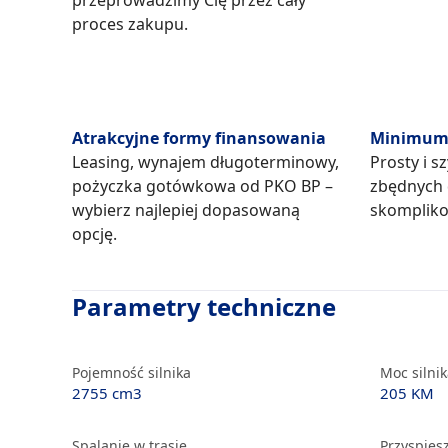
przeprowadzimy Cię przez cały
proces zakupu.
Atrakcyjne formy finansowania
Minimum 
Leasing, wynajem długoterminowy,
Prosty i s
pożyczka gotówkowa od PKO BP –
zbędnych
wybierz najlepiej dopasowaną
skompliko
opcję.
Parametry techniczne
Pojemność silnika
Moc silni
2755 cm3
205 KM
Spalanie w trasie
Przyspiesz