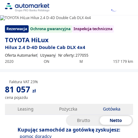
1/16
Item
Rezerwacja
Ochrona gwarancyjna
Inspekcja techniczna
1
of
TOYOTA HiLux
16
Hilux 2.4 D-4D Double Cab DLX 4x4
Oferta Automarket
Używany
Nr oferty: 277055
2020
ON
M
157 179 km
Faktura VAT 23%
81 057
zł
cena pojazdu
Leasing
Pożyczka
Gotówka
Brutto
Netto
Kupując samochód za gotówkę zyskujesz:
pomoc doradcy