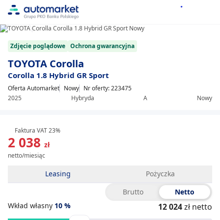
1/8
Item
Zdjęcie poglądowe
Ochrona gwarancyjna
1
of
TOYOTA Corolla
8
Corolla 1.8 Hybrid GR Sport
Oferta Automarket
Nowy
Nr oferty: 223475
2025
Hybryda
A
Nowy
Faktura VAT 23%
2 038
zł
netto/miesiąc
Leasing
Pożyczka
Brutto
Netto
Wkład własny
10
%
12 024
zł netto