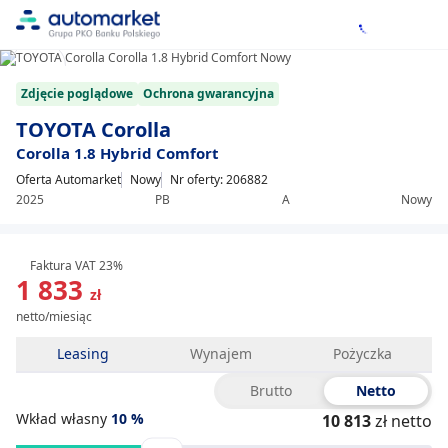
1/13
Item
Zdjęcie poglądowe
Ochrona gwarancyjna
1
of
TOYOTA Corolla
13
Corolla 1.8 Hybrid Comfort
Oferta Automarket
Nowy
Nr oferty: 206882
2025
PB
A
Nowy
Faktura VAT 23%
1 833
zł
netto/miesiąc
Leasing
Wynajem
Pożyczka
Brutto
Netto
Wkład własny
10
%
10 813
zł netto