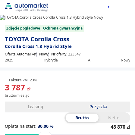
1/8
Item
Zdjęcie poglądowe
Ochrona gwarancyjna
1
of
TOYOTA Corolla Cross
8
Corolla Cross 1.8 Hybrid Style
Oferta Automarket
Nowy
Nr oferty: 223547
2025
Hybryda
A
Nowy
Faktura VAT 23%
3 787
zł
brutto/miesiąc
Leasing
Pożyczka
Brutto
Netto
Opłata na start:
30.00
%
48 870
zł