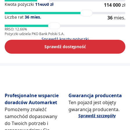
Kwota pożyczki
114000
zł
114 000
zł
Liczba rat
36
mies.
36
mies.
RRSO: 12.66%
Pożyczki udziela PKO Bank Polski S.A.
Sprawdź koszty pożyczki
Sprawdź dostępność
Profesjonalne wsparcie
Gwarancja producenta
doradców Automarket
Ten pojazd jest objęty
Pomożemy znaleźć
gwarancją producenta.
Sprawdź szczegóły
samochód dopasowany
do Twoich potrzeb i