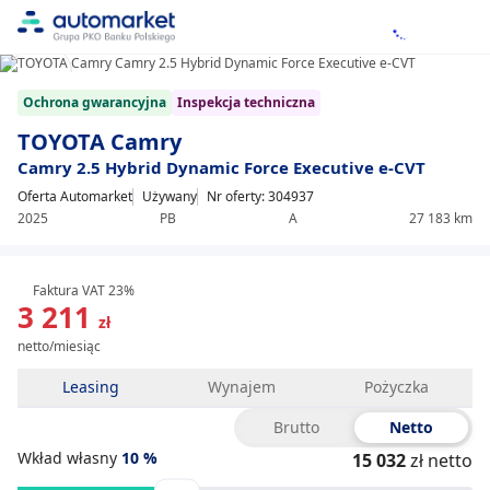
1/25
Item
Ochrona gwarancyjna
Inspekcja techniczna
1
of
TOYOTA Camry
25
Camry 2.5 Hybrid Dynamic Force Executive e-CVT
Oferta Automarket
Używany
Nr oferty: 304937
2025
PB
A
27 183 km
Faktura VAT 23%
3 211
zł
netto/miesiąc
Leasing
Wynajem
Pożyczka
Brutto
Netto
Wkład własny
10
%
15 032
zł netto