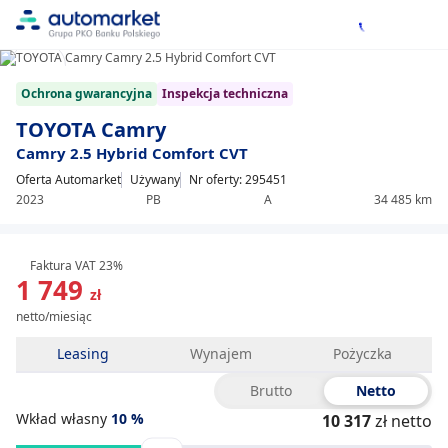
1/34
Item
Ochrona gwarancyjna
Inspekcja techniczna
1
of
TOYOTA Camry
34
Camry 2.5 Hybrid Comfort CVT
Oferta Automarket
Używany
Nr oferty: 295451
2023
PB
A
34 485 km
Faktura VAT 23%
1 749
zł
netto/miesiąc
Leasing
Wynajem
Pożyczka
Brutto
Netto
Wkład własny
10
%
10 317
zł netto