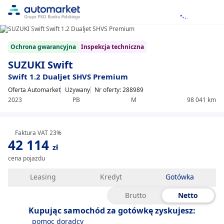
1/16
Item
Ochrona gwarancyjna
Inspekcja techniczna
1
of
SUZUKI Swift
16
Swift 1.2 Dualjet SHVS Premium
Oferta Automarket
Używany
Nr oferty: 288989
2023
PB
M
98 041 km
Faktura VAT 23%
42 114
zł
cena pojazdu
Leasing
Kredyt
Gotówka
Brutto
Netto
Kupując samochód za gotówkę zyskujesz:
pomoc doradcy