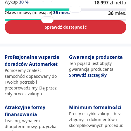
Wykup
30
%
18 997
zł netto
Okres umowy (miesiące)
36
mies.
36
mies.
Sprawdź dostępność
Profesjonalne wsparcie
Gwarancja producenta
Ten pojazd jest objęty
doradców Automarket
gwarancją producenta.
Pomożemy znaleźć
Sprawdź szczegóły
samochód dopasowany do
Twoich potrzeb i
przeprowadzimy Cię przez
cały proces zakupu.
Atrakcyjne formy
Minimum formalności
Prosty i szybki zakup – bez
finansowania
zbędnych dokumentów i
Leasing, wynajem
skomplikowanych procedur.
długoterminowy, pożyczka