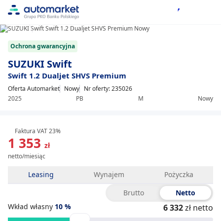
1/25
Item
Ochrona gwarancyjna
1
of
SUZUKI Swift
25
Swift 1.2 Dualjet SHVS Premium
Oferta Automarket
Nowy
Nr oferty: 235026
2025
PB
M
Nowy
Faktura VAT 23%
1 353
zł
netto/miesiąc
Leasing
Wynajem
Pożyczka
Brutto
Netto
Wkład własny
10
%
6 332
zł netto