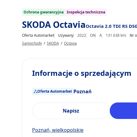
Ochrona gwarancyjna
Inspekcja techniczna
SKODA Octavia
Octavia 2.0 TDI RS DS
Oferta Automarket
Używany
2022
ON
A
131 638 km
Nr o
Samochody
/
SKODA
/
Octavia
Informacje o sprzedającym
Poznań
Oferta Automarket
Napisz
Poznań, wielkopolskie