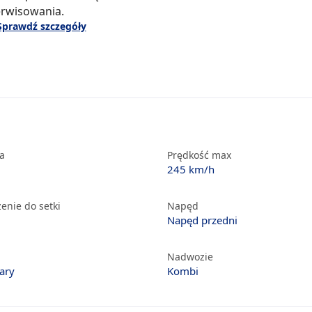
erwisowania.
Sprawdź szczegóły
ka
Prędkość max
245 km/h
enie do setki
Napęd
Napęd przedni
Nadwozie
ary
Kombi