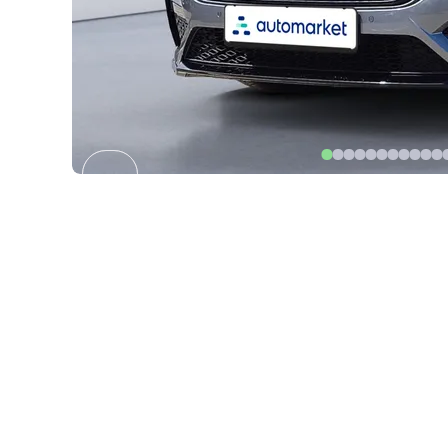
Item
1
of
39