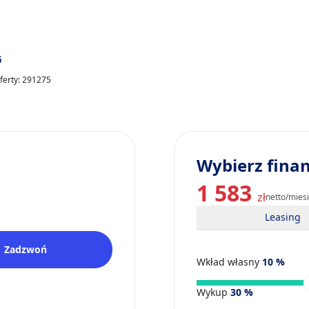
G
ferty: 291275
Wybierz fina
1 583
zł
netto/mies
Leasing
Zadzwoń
Wkład własny
10
%
Wykup
30
%