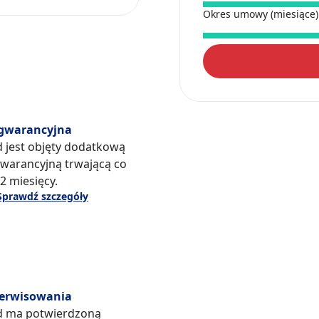
Okres umowy (miesiące
gwarancyjna
d jest objęty dodatkową
warancyjną trwającą co
2 miesięcy.
Sprawdź szczegóły
serwisowania
d ma potwierdzoną