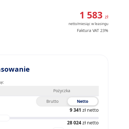
Item
1
1 583
zł
of
netto/miesiąc
w leasingu
39
Faktura VAT 23%
nsowanie
iąc
Pożyczka
Brutto
Netto
9 341
zł netto
28 024
zł netto