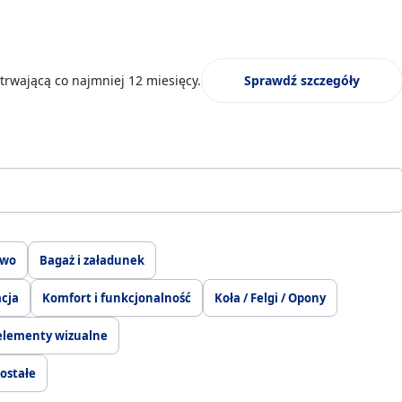
trwającą co najmniej 12 miesięcy.
Sprawdź szczegóły
two
Bagaż i załadunek
acja
Komfort i funkcjonalność
Koła / Felgi / Opony
elementy wizualne
ostałe