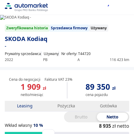
1/20
Item
Zweryfikowana historia
Sprzedawca firmowy
Używany
1
of
SKODA Kodiaq
20
-
Prywatny sprzedawca
Używany
Nr oferty: T44720
2022
PB
A
116 423 km
Cena do negocjacji
Faktura VAT 23%
1 909
89 350
zł
zł
netto/miesiąc
cena pojazdu
Leasing
Pożyczka
Gotówka
Brutto
Netto
Wkład własny
10
%
8 935
zł netto