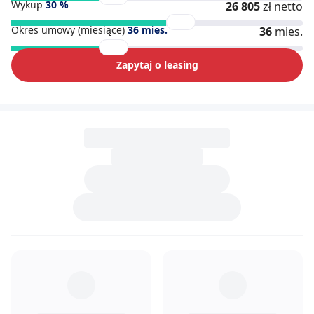
Wykup
30
%
26 805
zł netto
Okres umowy (miesiące)
36
mies.
36
mies.
Zapytaj o leasing