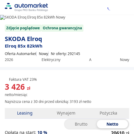
1/8
Item
Zdjęcie poglądowe
Ochrona gwarancyjna
1
of
SKODA Elroq
8
Elroq 85x 82kWh
Oferta Automarket
Nowy
Nr oferty: 292145
2026
Elektryczny
A
Nowy
Faktura VAT 23%
3 426
zł
netto/miesiąc
Najniższa cena z 30 dni przed obniżką:
3193 zł netto
Leasing
Wynajem
Pożyczka
Brutto
Netto
Opłata na start:
10
%
20610
zł