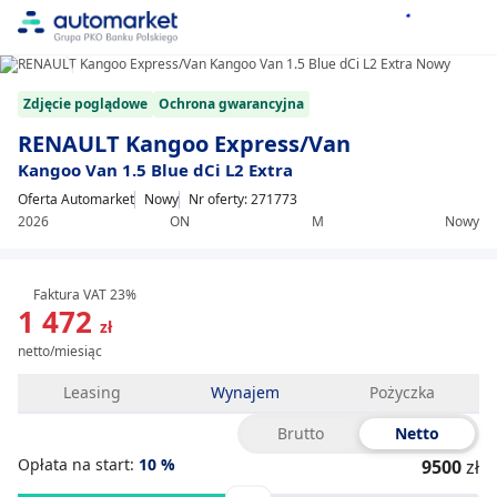
1/9
Item
Zdjęcie poglądowe
Ochrona gwarancyjna
1
of
RENAULT Kangoo Express/Van
9
Kangoo Van 1.5 Blue dCi L2 Extra
Oferta Automarket
Nowy
Nr oferty: 271773
2026
ON
M
Nowy
Faktura VAT 23%
1 472
zł
netto/miesiąc
Leasing
Wynajem
Pożyczka
Brutto
Netto
Opłata na start:
10
%
9500
zł