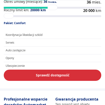
Okres umowy (miesiące):
36
mies.
36
mies.
Roczny limit km:
20000
km
20 000
km
Pakiet: Comfort
Koordynacja likwidacji szkód
Serwis
Auto zastępcze
Opony
Ubezpieczenie
Sprawdź dostępność
Profesjonalne wsparcie
Gwarancja producenta
Ten pojazd jest objęty
doradców Automarket