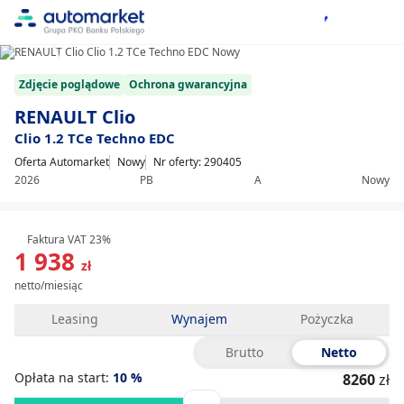
1/14
Item
Zdjęcie poglądowe
Ochrona gwarancyjna
1
of
RENAULT Clio
14
Clio 1.2 TCe Techno EDC
Oferta Automarket
Nowy
Nr oferty: 290405
2026
PB
A
Nowy
Faktura VAT 23%
1 938
zł
netto/miesiąc
Leasing
Wynajem
Pożyczka
Brutto
Netto
Opłata na start:
10
%
8260
zł