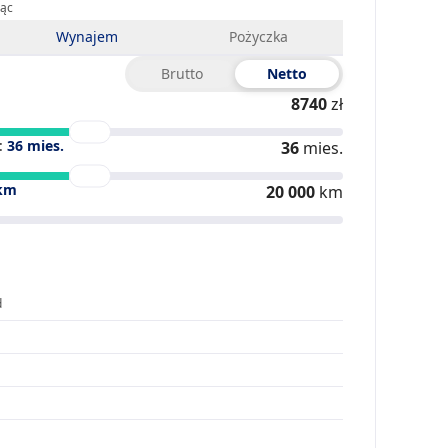
iąc
Wynajem
Pożyczka
Brutto
Netto
8740
zł
:
36
mies.
36
mies.
km
20 000
km
d