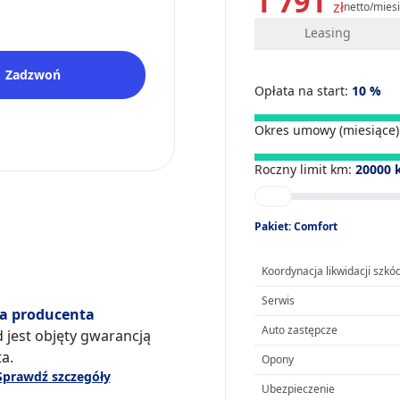
1 791
zł
netto/mies
Leasing
Zadzwoń
Opłata na start:
10
%
Okres umowy (miesiące)
Roczny limit km:
20000
Pakiet: Comfort
Koordynacja likwidacji szkó
Serwis
a producenta
Auto zastępcze
 jest objęty gwarancją
a.
Opony
Sprawdź szczegóły
Ubezpieczenie