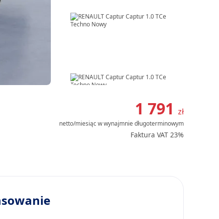
Item
1
1 791
zł
of
netto/miesiąc
w wynajmnie długoterminowym
12
Faktura VAT 23%
nsowanie