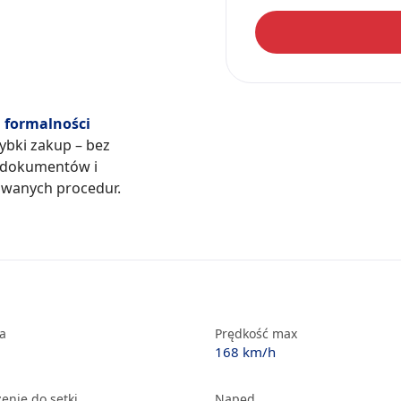
formalności
zybki zakup – bez
 dokumentów i
wanych procedur.
ka
Prędkość max
168 km/h
enie do setki
Napęd