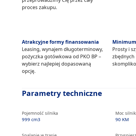
przeprowadzimy Cię przez cały
proces zakupu.
Atrakcyjne formy finansowania
Minimum 
Leasing, wynajem długoterminowy,
Prosty i s
pożyczka gotówkowa od PKO BP –
zbędnych
wybierz najlepiej dopasowaną
skompliko
opcję.
Parametry techniczne
Pojemność silnika
Moc silni
999 cm3
90 KM
Spalanie w trasie
Przyspiesz