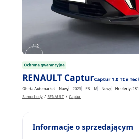
1/12
Item
1
Ochrona gwarancyjna
of
RENAULT Captur
Captur 1.0 TCe Tec
12
Oferta Automarket
Nowy
2025
PB
M
Nowy
Nr oferty: 28
Samochody
/
RENAULT
/
Captur
Informacje o sprzedającym