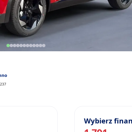
hno
1237
Wybierz fina