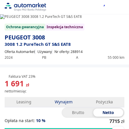
1/21
Item
Ochrona gwarancyjna
Inspekcja techniczna
1
of
PEUGEOT 3008
21
3008 1.2 PureTech GT S&S EAT8
Oferta Automarket
Używany
Nr oferty: 288914
2024
PB
A
55 000 km
Faktura VAT 23%
1 691
zł
netto/miesiąc
Leasing
Wynajem
Pożyczka
Brutto
Netto
Opłata na start:
10
%
7715
zł