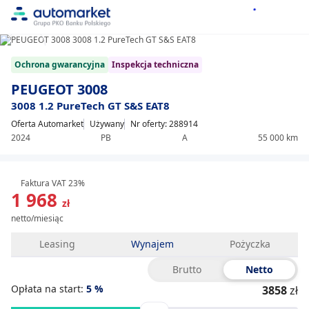
1/21
Item
Ochrona gwarancyjna
Inspekcja techniczna
1
of
PEUGEOT 3008
21
3008 1.2 PureTech GT S&S EAT8
Oferta Automarket
Używany
Nr oferty: 288914
2024
PB
A
55 000 km
Faktura VAT 23%
1 968
zł
netto/miesiąc
Leasing
Wynajem
Pożyczka
Brutto
Netto
Opłata na start:
5
%
3858
zł